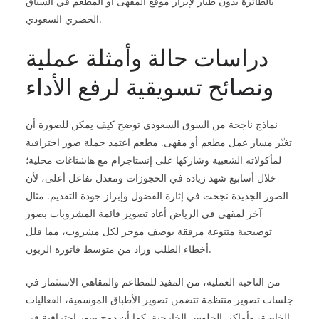
بالطائرة بدون طيار لإبراز موقع المقهى أو المطعم في السياق
الحضري السعودي.
دراسات حالة وأمثلة عملية
ونصائح تسويقية لرفع الأداء
نماذج ناجحة من السوق السعودي توضح كيف يمكن للصورة أن
تغيّر مسار عمل مطعم أو مقهى. مطعم اعتمد حملة صور احترافية
لمأكولاته الشعبية وشاركها على إنستاجرام مع هاشتاغات محلية؛
خلال أسابيع شهد زيادة في الحجوزات ومعدل تفاعل أعلى، لأن
الصور الجديدة نجحت في إثارة الفضول وإبراز جودة التقديم. مثال
آخر لمقهى في الرياض أعاد تصوير قائمة المشروبات بصور
توضيحية متنوعة مرفقة بوصف موجز لكل مشروب، مما قلل
أخطاء الطلب وزاد من متوسط فاتورة الزبون.
من الناحية العملية، من المفيد للمطاعم والمقاهي الاستثمار في
جلسات تصوير منتظمة تتضمن تصوير الأطباق الموسمية، الفعاليات
الخاصة، وأماكن الجلوس الخارجية. كما أن دمج صور احترافية في