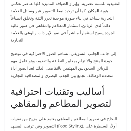
التقليدية بلمسة عصرية، وإبراز الضيافة المميزة كلها عناصر تعكس
هوية المكان. كما أن توحيد نمط التصوير عبر وسائل العلامة
التجارية يساعد في بناء صورة موحدة تعزز الثقة وتخلق انطباعاً
دائماً لدى الزبائن. استثمار المطاعم والمقاهي في صور عالية
الجودة يصبح استثماراً مباشراً في نمو الإيرادات والوعي بالعلامة
التجارية.
إلى جانب الجانب التسويقي، تساهم الصور الاحترافية في توضيح
جودة المنتج والالتزام بمعايير النظافة والتقديم، وهو عامل مهم
للزبائن السعوديين المهتمين بالتفاصيل. لذلك تُعد الصور أداة
متعددة الوظائف تجمع بين الجذب البصري والمصداقية التجارية.
أساليب وتقنيات احترافية
لتصوير المطاعم والمقاهي
النجاح في تصوير المطاعم والمقاهي يعتمد على مزيج من تقنيات
التصوير وفن ترتيب المشهد (Food Styling). أولاً، السيطرة على