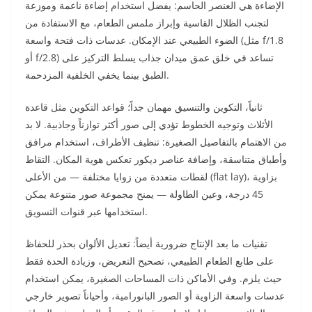
الإضاءة هي العنصر الحاسم: يفضل استخدام إضاءة ناعمة وموزعة
لتجنب الظلال القاسية وإبراز ملمس الطعام، مع الاستفادة من
الضوء الطبيعي عند الإمكان. عدسات ذات فتحة واسعة (مثل f/1.8
أو f/2.8) تساعد في خلق عمق ميدان جذاب يسلط التركيز على
الطبق بينما يخفي الخلفية المزدحمة.
ثانياً، التكوين والتنسيق مهمان جداً؛ قواعد التكوين مثل قاعدة
الأثلاث وتوجيه الخطوط تؤدي إلى صور أكثر توازناً وجاذبية. لا بد
من الاهتمام بالتفاصيل الصغيرة: تنظيف الأطراف، استخدام مرافق
وأطباق متناسقة، وإضافة عناصر ديكور تعكس هوية المكان. التقاط
لقطات متعددة من زوايا مختلفة — من الأعلى (flat lay)، بزاوية
45 درجة، وعين الطاولة — يمنح مجموعة صور متنوعة يمكن
استخدامها عبر قنوات التسويق.
تقنيات ما بعد الإنتاج ضرورية أيضاً: تعديل الألوان بحذر للحفاظ
على طابع الطعام الطبيعي، تصحيح التعريض، وزيادة الحدة فقط
حيث يلزم. وفي الأماكن ذات المساحات الصغيرة، يمكن استخدام
عدسات واسعة الزاوية أو الصور البانورامية، وأحياناً تصوير خارجي