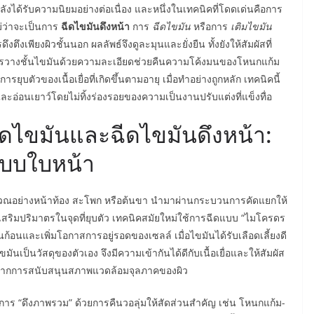
ได้รับความนิยมอย่างต่อเนื่อง และหนึ่งในเทคนิคที่โดดเด่นคือการ
ม่ว่าจะเป็นการ
ฉีดไขมันดึงหน้า
การ
ฉีดไขมัน
หรือการ
เติมไขมัน
งเพียงผิวชั้นนอก ผลลัพธ์จึงดูละมุนและยั่งยืน ทั้งยังให้สัมผัสที่
การวางชั้นไขมันด้วยความละเอียดช่วยคืนความโค้งมนของโหนกแก้ม
ตัวของเนื้อเยื่อที่เกิดขึ้นตามอายุ เมื่อทำอย่างถูกหลัก เทคนิคนี้
อ่อนเยาว์โดยไม่ทิ้งร่องรอยของความเป็นงานปรับแต่งที่แข็งทื่อ
ดไขมันและฉีดไขมันดึงหน้า:
แบบใบหน้า
เวณอย่างหน้าท้อง สะโพก หรือต้นขา นำมาผ่านกระบวนการคัดแยกให้
ื่อเสริมปริมาตรในจุดที่ยุบตัว เทคนิคสมัยใหม่ใช้การฉีดแบบ “ไมโครดร
นก้อนและเพิ่มโอกาสการอยู่รอดของเซลล์ เมื่อไขมันได้รับเลือดเลี้ยงดี
ันเป็นวัสดุของตัวเอง จึงมีความเข้ากันได้ดีกับเนื้อเยื่อและให้สัมผัส
าวจากการสนับสนุนสภาพแวดล้อมจุลภาคของผิว
ือการ “ดึงภาพรวม” ด้วยการคืนวอลุ่มให้สัดส่วนสำคัญ เช่น โหนกแก้ม-