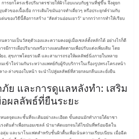
 การยกโครงเชิงปริมาตรช่วยให้ผิวโอบแนบกับฐานที่ฟูขึ้น จึงดูยก
ุบตัวของเนื้อเยื่อ การเติมไขมันอาจทำเดี่ยวๆ หรือประยุกต์ร่วมกับ
ด่นของวิธีนี้คือการสร้าง “สัดส่วนอ่อนเยาว์” มากกว่าการทำให้เรียบ
้านความเป็นวัสดุตัวเองและความคงอยู่เมื่อเซลล์ตั้งหลักได้ อย่างไรก็ดี
จมีการเผื่อปริมาณหรือวางแผนติดตามเพื่อปรับแต่งเพิ่มเติม โดย
ันพอเพียง, สุขภาพโดยรวมดี และสามารถรอให้ผลลัพธ์นิ่งภายในหลาย
มเข้าใจร่วมกันระหว่างแพทย์กับผู้รับบริการในเรื่องรูปทรงโครงหน้า
ลาง-ล่างของใบหน้า จะนำไปสู่ผลลัพธ์ที่สวยกลมกลืนและยั่งยืน
ัย และการดูแลหลังทำ: เสริม
อผลลัพธ์ที่ยืนระยะ
นดจุดและชั้นที่จะเติมอย่างละเอียด ขั้นตอนมักทำภายใต้ยาชา
แรงดันต่ำเพื่อถนอมเซลล์ นำมาคัดแยกจนได้ไขมันที่พร้อมฉีดใน
ุ่ม และนาโนแฟตสำหรับชั้นผิวตื้นเพื่อเน้นความเรียบเนียน เมื่อฉีด