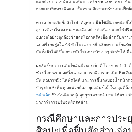
แพทย์จะวางไขมันเป็นเส้นบางหรือหยดเล็กๆ หลายชั้น เพื
ออกแบบทิศทางฉีดและชั้นความลึกช่วยสร้างเอฟเฟ็กต์
ความปลอดภัยคือหัวใจสำคัญของ
ฉีดไขมัน
เทคนิคที่ได
สูง, เคลื่อนไหวคานูลขณะฉีดอย่างต่อเนื่อง และใช้ป
อุปกรณ์อย่างถูกต้องช่วยลดโอกาสติดเชื้อ สำหรับภาวะ
นอนศีรษะสูงใน 48 ชั่วโมงแรก หลีกเลี่ยงความร้อนจ
มันตั้งตัวได้ดีขึ้น การกลับไปแต่งหน้าเบาๆ มักทำได้เมื
ผลลัพธ์ของการเติมไขมันมีระยะเข้าที่ โดยช่วง 1–3 เดือ
ช่วงนี้ ภาพรวมจะนิ่งและสามารถพิจารณาเติมเพิ่มเติมเพ
มัน คุณภาพผิว ไลฟ์สไตล์ และการขึ้นลงของน้ำหนักตั
บำรุงผิวเชิงฟื้นฟู จะช่วยยืดอายุผลลัพธ์ได้ ในกลุ่มที
หน้าเด็ก
ซึ่งเน้นคืนวอลุ่มจุดยุทธศาสตร์ เช่น ใต้ตา ขม
มากกว่าการปรับจนผิดสัดส่วน
กรณีศึกษาและการประยุกต
ศิลปะเพื่อฟื้นสัดส่วนอ่อ