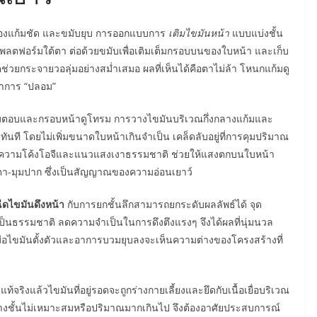
 ร่องแก้มชัด และขมับยุบ การออกแบบการ
เติมไขมันหน้า
แบบแบ่งชั้น
แพลตฟอร์มใต้ตา ต่อด้วยขมับเพื่อเติมเต็มกรอบบนของใบหน้า และเก็บ
ช่วยกระจายวอลุ่มอย่างสม่ำเสมอ ผลที่เห็นได้คือตาไม่ล้า โหนกแก้มดู
อาการ “ปลอม”
แก้มตอบและกรอบหน้าดูโทรม การวางไขมันบริเวณกึ่งกลางแก้มและ
นที โดยไม่เพิ่มขนาดใบหน้าเกินจำเป็น เคล็ดลับอยู่ที่การคุมปริมาณ
เช่น ความโค้งโอจีและแนวแสงเงาธรรมชาติ ช่วยให้แสงตกบนใบหน้า
ตา-มุมปาก ซึ่งเป็นสัญญาณของความอ่อนเยาว์
ีดไขมันดึงหน้า
กับการยกชั้นลึกสามารถยกระดับผลลัพธ์ได้ จุด
างเป็นธรรมชาติ ลดความจำเป็นในการดึงตึงแรงๆ จึงได้ผลที่นุ่มนวล
มื่อไขมันตั้งตัวและอาการบวมยุบลงจะเห็นความต่างของโครงสร้างที่
ท้จริงแล้วไขมันที่อยู่รอดจะถูกร่างกายเลี้ยงและยึดกับเนื้อเยื่อบริเวณ
ารวางชั้นไม่เหมาะสมหรือปริมาณมากเกินไป จึงต้องอาศัยประสบการณ์