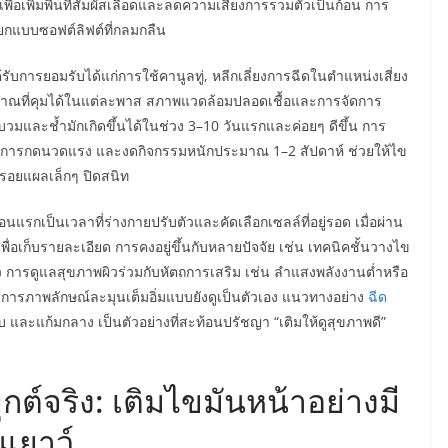
่อเพิ่มพื้นที่สัมผัสเลือดและลดความเสี่ยงการรวมตัวเป็นก้อน การ
ยกแบบซอฟต์ลิฟต์ที่กลมกลืน
้รับการยอมรับได้แก่การใช้คานูลทู่, หลีกเลี่ยงการฉีดในตำแหน่งเสี่ยง
ริมาณที่คุมได้ในแต่ละพาส สภาพแวดล้อมปลอดเชื้อและการจัดการ
บวมและช้ำมักเกิดขึ้นได้ในช่วง 3–10 วันแรกและค่อยๆ ดีขึ้น การ
ัด การกดนวดแรง และงดกิจกรรมหนักประมาณ 1–2 สัปดาห์ ช่วยให้ไข
่อรอยแผลเล็กๆ ปิดสนิท
นแรกเป็นเวลาที่ร่างกายปรับตัวและคัดเลือกเซลล์ที่อยู่รอด เมื่อผ่าน
ื่อเก็บรายละเอียด การคงอยู่ขึ้นกับหลายปัจจัย เช่น เทคนิคชั้นวางไข
ว การดูแลสุขภาพผิวร่วมกับหัตถการเสริม เช่น ลำแสงพลังงานต่ำหรือ
่ต้องการภาพลักษณ์ละมุนเต็มอิ่มแบบยังดูเป็นตัวเอง แนวทางอย่าง
ฉีด
ับ และแก้มกลาง เป็นตัวอย่างที่สะท้อนปรัชญา “เติมให้ดูสุขภาพดี”
์จริง: เติมไขมันหน้าอย่างมี
นเยาว์