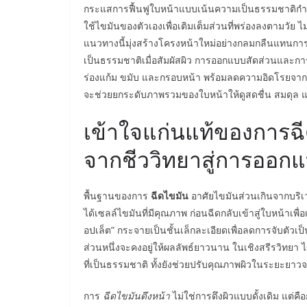
กระแสการฟื้นฟูใบหน้าแบบเน้นความเป็นธรรมชาติกำลัง
ใช้ไขมันของตัวเองเพื่อเติมเต็มส่วนที่พร่องลงตามวัย ไ
แนวทางนี้มุ่งสร้างโครงหน้าใหม่อย่างกลมกลืนแทนการดึงตึ
เป็นธรรมชาติเมื่อสัมผัสผิว การออกแบบสัดส่วนและ
ร่องแก้ม ขมับ และกรอบหน้า พร้อมลดความอิดโรยจากการยุบ
จะช่วยยกระดับภาพรวมของใบหน้าให้ดูสดชื่น สมดุล และ
เข้าใจแก่นแท้ของการฉี
จากชีววิทยาสู่การออก
พื้นฐานของการ
ฉีดไขมัน
อาศัยไขมันส่วนเกินจากบริ
ได้เซลล์ไขมันที่มีคุณภาพ ก่อนฉีดกลับเข้าสู่ใบหน้าเพ
อปเล็ต” กระจายเป็นชั้นเล็กละเอียดเพื่อลดการจับตัวเป็
ส่วนหนึ่งจะคงอยู่ให้ผลลัพธ์ยาวนาน ในเชิงสรีรวิทยา ไขม
ที่เป็นธรรมชาติ ทั้งยังช่วยปรับคุณภาพผิวในระยะย
การ
ฉีดไขมันดึงหน้า
ไม่ใช่การดึงผิวแบบดั้งเดิม แต่ค