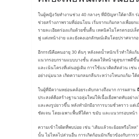
ในผู้หญิงวัยทำงานช่วง 40 กลางๆ ที่มีปัญหาใต้ตาลึก
ช่วยสร้างภาพรวมที่อ่อนโยน เริ่มจากแก้มกลางเพื่อยก
รายละเอียดร่องแก้มด้วยชั้นตื้น เทคนิคไมโครดรอปเล็ต
ฟู แต่งหน้าง่าย และยังคงเอกลักษณ์เดิมโดยปราศจาก
อีกกรณีคือคนอายุ 30 ต้นๆ หลังลดน้ำหนักเร็วทำให้
แนวกรอบกรามแบบบางชั้น ส่งผลให้หน้าดูสุขภาพดีขึ้นทั
และเน้นโครงที่เด่นอยู่เดิม การใช้แนวคิดสัดส่วน 
อย่างนุ่มนวล เกิดความกลมกลืนระหว่างโหนกแก้ม-ใต้
ในผู้ที่มีความหย่อนคล้อยระดับกลางถึงมาก การผสาน
ฉ
ประสงค์คือสร้างฐานวอลุ่มใหม่ให้เนื้อเยื่อพาดทับอย่
และคงรูปยาวขึ้น หลังทำมักมีอาการบวมชั่วคราว แต่เ
ชัดเจน โดยเฉพาะพื้นที่ใต้ตา ขมับ และแนวกรอบหน้า
ความเข้าใจผิดที่พบบ่อย เช่น “เติมแล้วจะย้อยหรือไหล” แ
นั้น ไม่ไหลไปส่วนอื่น การเกิดก้อนมักเกี่ยวข้องกับก