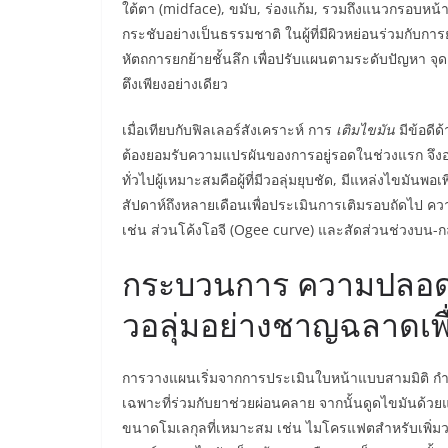
ใต้ตา (midface), ขมับ, ร่องแก้ม, รวมถึงแนวกรอบหน้า
กระชับอย่างเป็นธรรมชาติ ในผู้ที่มีผิวหย่อนร่วมกับการย
หัตถการยกย้ายชั้นลึก เพื่อปรับแผนตามระดับปัญหา จุดเ
ตึงเพียงอย่างเดียว
เมื่อเทียบกับฟิลเลอร์สังเคราะห์ การ
เติมไขมัน
มีข้อดีด
ต้องยอมรับความแปรผันของการอยู่รอดในช่วงแรก จึงอา
ทั่วไปผู้เหมาะสมคือผู้ที่มีวอลุ่มยุบชัด, มีแหล่งไขม
สัปดาห์ถึงหลายเดือนเพื่อประเมินการเติมรอบถัดไป ควา
เช่น ส่วนโค้งโอจี (Ogee curve) และสัดส่วนช่วงบน-ก
กระบวนการ ความปลอดภ
วอลุ่มอย่างชาญฉลาดเพื่
การวางแผนเริ่มจากการประเมินใบหน้าแบบสามมิติ กำห
เฉพาะที่ร่วมกับยาช่วยผ่อนคลาย จากนั้นดูดไขมันด้วย
ขนาดโมเลกุลที่เหมาะสม เช่น ไมโครแฟตสำหรับเพิ่มวอล