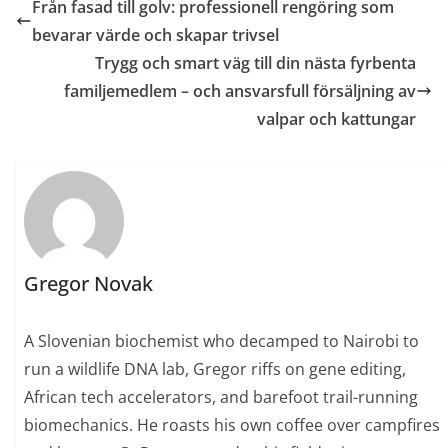
Från fasad till golv: professionell rengöring som
bevarar värde och skapar trivsel
Trygg och smart väg till din nästa fyrbenta
familjemedlem – och ansvarsfull försäljning av
valpar och kattungar
Gregor Novak
A Slovenian biochemist who decamped to Nairobi to
run a wildlife DNA lab, Gregor riffs on gene editing,
African tech accelerators, and barefoot trail-running
biomechanics. He roasts his own coffee over campfires