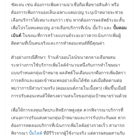
ชัดเจน เช่น ต้องการเพิ่มความน่าเชื่อถือเพื่อขายสินค้า หรือ
ต้องการเพิ่มการมองเห็นเฉพาะแคมเปญ ระบุเป้าหมายจะช่วย
เลือกบริการได้เหมาะสมกว่า เช่น หากต้องการผลลัพธ์ระยะสั้น
เพื่อโปรโมทแคมเปญ อาจเลือกบริการที่เน้น
ปั้มวิว
และ
ปั้มคอม
เม้นต์
ในขณะที่การสร้างแบรนด์ระยะยาวควรเน้นการเพิ่มผู้
ติดตามที่เป็นคนจริงและการทำคอนเทนต์ที่มีคุณค่า
ตัวอย่างกรณีศึกษา: ร้านค้าออนไลน์ขนาดกลางเลือกผสม
ระหว่างการใช้บริการเพิ่มไลค์จำนวนหนึ่งกับการทำโฆษณา
แบบกำหนดกลุ่มเป้าหมาย ผลลัพธ์ในเดือนแรกคือการเพิ่มอัตรา
การคลิกและยอดเข้าชมเพจอย่างเห็นได้ชัด แต่เมื่อติดตามต่อ
พบว่าการมีส่วนร่วมจริง (คอมเมนต์ภายในเนื้อหา) เพิ่มขึ้นเมื่อมี
การปรับคอนเทนต์ให้ตรงความสนใจของกลุ่มเป้าหมายร่วมด้วย
เพื่อให้การลงทุนเกิดประสิทธิภาพสูงสุด ควรพิจารณาบริการที่
เสนอการปรับแต่งตามกลุ่มเป้าหมายและการรับประกันผล หาก
ต้องการทดลองบริการที่เน้นการเพิ่มไลค์อย่างรวดเร็ว สามารถ
พิจารณา
ปั้มไลค์
ที่มีรีวิวจากผู้ใช้งานจริง แต่ควรผสมผสานกับ