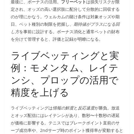
最後に、ボーナスの活用。
フリーベット
は損失リスクが限
定され、オッズの高い選択肢に配分して分散的に回収する
のが理にかなう。ウェルカムの賭け条件は対象オッズや期
日、ベット種別の制限を把握し、
期待値がプラスになる回
し方
を事前に設計する。ボーナス消化と通常ベットの財布
を分けて管理すると、評価と記録が明瞭になる。
ライブベッティングと実
例：モメンタム、レイテ
ンシ、プロップの活用で
精度を上げる
ライブベッティングは
情報の鮮度
と
反応速度
が勝負。放送
とオッズ配信にはレイテンシがあり、数秒〜十数秒の遅延
が価格に影響する。テニスではブレークポイント直前のサ
ーブ成功率や、2ndサーブ時のポイント獲得率が変動すると