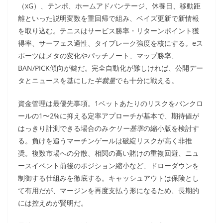
（xG）、テンポ、ホームアドバンテージ、休養日、移動距
離といった説明変数を重回帰で組み、ベイズ更新で新情報
を取り込む。テニスはサービス勝率・リターンポイント獲
得率、サーフェス適性、タイブレーク強度を核にする。eス
ポーツはメタの変化やパッチノート、マップ勝率、
BAN/PICK傾向が鍵だ。完全自動化が難しければ、公開デー
タとニュースを基にした
半裁量
でも十分に戦える。
資金管理は最優先事項。1ベットあたりのリスクをバンクロ
ールの1〜2%に抑える定率アプローチが基本で、期待値が
はっきり計測できる場合のみ
ケリー基準
の縮小版を検討す
る。負けを追うマーチンゲールは破綻リスクが高く非推
奨。複数市場への分散、相関の高い賭けの重複回避、ニュ
ースイベント前後のポジション縮小など、ドローダウンを
制御する仕組みを徹底する。キャッシュアウトは保険とし
て有用だが、マージンを再度支払う形になるため、長期的
には控えめが賢明だ。