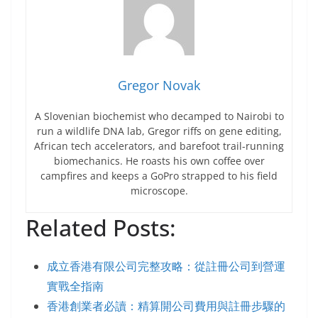
Gregor Novak
A Slovenian biochemist who decamped to Nairobi to
run a wildlife DNA lab, Gregor riffs on gene editing,
African tech accelerators, and barefoot trail-running
biomechanics. He roasts his own coffee over
campfires and keeps a GoPro strapped to his field
microscope.
Related Posts:
成立香港有限公司完整攻略：從註冊公司到營運
實戰全指南
香港創業者必讀：精算開公司費用與註冊步驟的