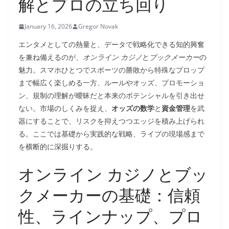
解とプロの立ち回り
January 16, 2026
Gregor Novak
エンタメとしての熱量と、データで戦略化できる知的興奮
を兼ね備えるのが、
オンライン カジノ
と
ブックメーカー
の
魅力。スマホひとつでスポーツの勝敗から特殊なプロップ
まで幅広く楽しめる一方、ルールやオッズ、プロモーショ
ン、規制の理解が曖昧だと本来のポテンシャルを引き出せ
ない。市場のしくみを捉え、
オッズの数学
と
資金管理
を武
器にすることで、リスクを抑えつつエッジを積み上げられ
る。ここでは基礎から実践的な戦略、ライブの現場感まで
を横断的に深掘りする。
オンライン カジノとブッ
クメーカーの基礎：信頼
性、ラインナップ、プロ