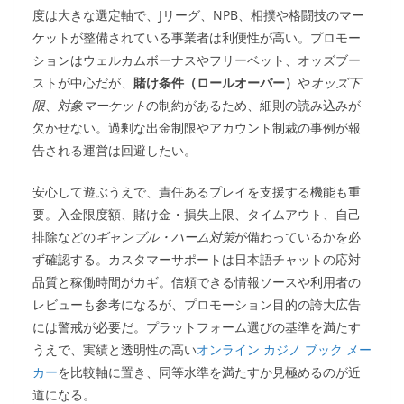
度は大きな選定軸で、Jリーグ、NPB、相撲や格闘技のマー
ケットが整備されている事業者は利便性が高い。プロモー
ションはウェルカムボーナスやフリーベット、オッズブー
ストが中心だが、
賭け条件（ロールオーバー）
や
オッズ下
限
、
対象マーケット
の制約があるため、細則の読み込みが
欠かせない。過剰な出金制限やアカウント制裁の事例が報
告される運営は回避したい。
安心して遊ぶうえで、責任あるプレイを支援する機能も重
要。入金限度額、賭け金・損失上限、タイムアウト、自己
排除などの
ギャンブル・ハーム対策
が備わっているかを必
ず確認する。カスタマーサポートは日本語チャットの応対
品質と稼働時間がカギ。信頼できる情報ソースや利用者の
レビューも参考になるが、プロモーション目的の誇大広告
には警戒が必要だ。プラットフォーム選びの基準を満たす
うえで、実績と透明性の高い
オンライン カジノ ブック メー
カー
を比較軸に置き、同等水準を満たすか見極めるのが近
道になる。