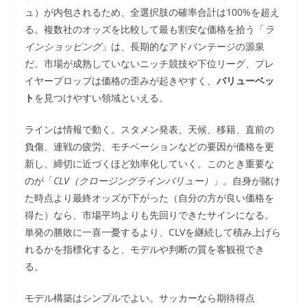
ュ）が内包されるため、全選択肢の確率合計は100%を超え
る。複数社のオッズを比較して最も割安な価格を拾う「
ラ
インショッピング
」は、長期的なアドバンテージの源泉
だ。市場が成熟していないニッチ競技や下位リーグ、プレ
イヤープロップは価格の歪みが起きやすく、
バリューベッ
ト
を見つけやすい領域といえる。
ラインは情報で動く。スタメン発表、天候、移籍、直前の
負傷、連戦の疲労、モチベーションなどの要因が価格を更
新し、締切に近づくほど効率化していく。このとき重要な
のが「
CLV（クロージングラインバリュー）
」。自身が賭け
た時点より最終オッズが下がった（自分の方が良い価格を
得た）なら、市場平均よりも先回りできたサインになる。
単発の勝敗に一喜一憂するより、CLVを継続して積み上げら
れるかを指標化すると、モデルや判断の質を客観視でき
る。
モデル構築はシンプルでよい。サッカーなら期待得点