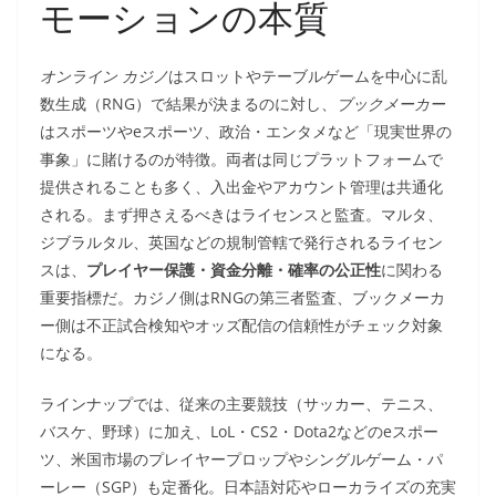
モーションの本質
オンライン カジノ
はスロットやテーブルゲームを中心に乱
数生成（RNG）で結果が決まるのに対し、
ブックメーカー
はスポーツやeスポーツ、政治・エンタメなど「現実世界の
事象」に賭けるのが特徴。両者は同じプラットフォームで
提供されることも多く、入出金やアカウント管理は共通化
される。まず押さえるべきはライセンスと監査。マルタ、
ジブラルタル、英国などの規制管轄で発行されるライセン
スは、
プレイヤー保護・資金分離・確率の公正性
に関わる
重要指標だ。カジノ側はRNGの第三者監査、ブックメーカ
ー側は不正試合検知やオッズ配信の信頼性がチェック対象
になる。
ラインナップでは、従来の主要競技（サッカー、テニス、
バスケ、野球）に加え、LoL・CS2・Dota2などのeスポー
ツ、米国市場のプレイヤープロップやシングルゲーム・パ
ーレー（SGP）も定番化。日本語対応やローカライズの充実