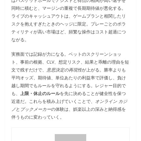
ばバスケットボールでアシストと得点の相関が高い選手を
同時に積むと、マージンの重複で長期期待値が悪化する。
ライブのキャッシュアウトは、ゲームプランと相関したリ
スクを抱えすぎたときのヘッジに限定。プレーごとのボラ
ティリティが高い市場ほど、頻繁な操作はコスト超過につ
ながる。
実務面では記録が力になる。ベットのスクリーンショッ
ト、事前の根拠、CLV、想定リスク、結果と乖離の理由を短
文で残すだけで、
意思決定の再現性
が上がる。勝率よりも
平均オッズ、期待値、単位あたりの利益率で評価し、負け
越し期間でもルールを守れるようにする。レジャー目的で
も、
上限・休止のルール
を先に決めることが健全性を保つ
近道だ。これらを積み上げていくことで、
オンライン カジ
ノ
と
ブックメーカー
の体験は、娯楽以上の深みと納得感を
伴うものに変わっていく。