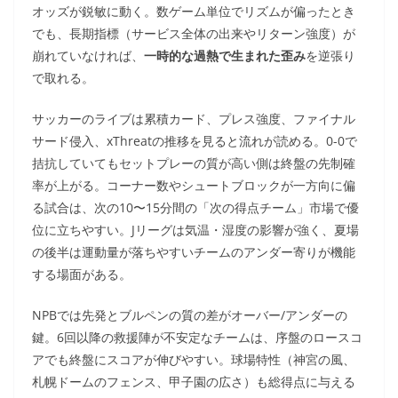
オッズが鋭敏に動く。数ゲーム単位でリズムが偏ったとき
でも、長期指標（サービス全体の出来やリターン強度）が
崩れていなければ、
一時的な過熱で生まれた歪み
を逆張り
で取れる。
サッカーのライブは累積カード、プレス強度、ファイナル
サード侵入、xThreatの推移を見ると流れが読める。0-0で
拮抗していてもセットプレーの質が高い側は終盤の先制確
率が上がる。コーナー数やシュートブロックが一方向に偏
る試合は、次の10〜15分間の「次の得点チーム」市場で優
位に立ちやすい。Jリーグは気温・湿度の影響が強く、夏場
の後半は運動量が落ちやすいチームのアンダー寄りが機能
する場面がある。
NPBでは先発とブルペンの質の差がオーバー/アンダーの
鍵。6回以降の救援陣が不安定なチームは、序盤のロースコ
アでも終盤にスコアが伸びやすい。球場特性（神宮の風、
札幌ドームのフェンス、甲子園の広さ）も総得点に与える