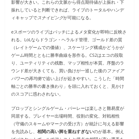
影響が大きい。これらの文脈から得点期待値が上振れ・下
振れしていると判断できれば、ライブのトータルやハンデ
ィキャップで
スナイピング
が可能になる。
eスポーツのライブはパッチによるメタ変化が即時に反映さ
れる。LoLならドラゴン・ヘラルド管理、ゴールド差の質
（レイトゲームでの価値）、スケーリング構成かどうかが
ゲーム時間とともに勝率曲線を形作る。CS2はエコの段取
り、ユーティリティの残数、マップ相性が本質。序盤のラ
ウンド差が大きくても、買い負けが一巡した後の
ファイア
パワーの再均衡
で追い上げが起きやすい。こうした「時間
軸ごとの勝率の書き換わり」を頭に入れておくと、見かけ
のスコアに惑わされない。
プロップとシングルゲーム・パーレーは楽しさと難易度が
同居する。プレイヤー出場時間、役割の変化、対戦相性
（守備のスキームやマークの受け方）が統計に与える影響
を先読みし、
相関の高い脚を重ねすぎない
のが基本。例え