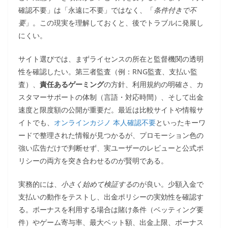
確認不要」は「永遠に不要」ではなく、「
条件付きで不
要
」。この現実を理解しておくと、後でトラブルに発展し
にくい。
サイト選びでは、まずライセンスの所在と監督機関の透明
性を確認したい。第三者監査（例：RNG監査、支払い監
査）、
責任あるゲーミング
の方針、利用規約の明確さ、カ
スタマーサポートの体制（言語・対応時間）、そして出金
速度と限度額の公開が重要だ。最近は比較サイトや情報サ
イトでも、
オンラインカジノ 本人確認不要
といったキーワ
ードで整理された情報が見つかるが、プロモーション色の
強い広告だけで判断せず、実ユーザーのレビューと公式ポ
リシーの両方を突き合わせるのが賢明である。
実務的には、
小さく始めて検証する
のが良い。少額入金で
支払いの動作をテストし、出金ポリシーの実効性を確認す
る。ボーナスを利用する場合は賭け条件（ベッティング要
件）やゲーム寄与率、最大ベット額、出金上限、ボーナス