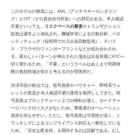
このモデルの根底には、AML（アンチマネーロンダリン
グ）とCFT（テロ資金供与対策）への対応がある。本人確認
不要といっても、
リスクベースの審査
やトランザクション
監視は通常より強化され、機械学習による行動分析、ベロ
シティチェック（短時間での入出金回数監視）、デバイ
ス・ブラウザのフィンガープリントなどが組み合わされ
る。疑わしいパターンが検出された場合は出金前後にKYCへ
切り替わるため、「不要」というラベルはあくまで初期体
験の負担軽減を指すと考えるのが現実的だ。
決済手段の観点では、暗号資産やバウチャー、即時系ウォ
レットの普及が
本人確認不要
の運用を後押ししてきた。暗
号資産はブロックチェーン上での移転が速く、カードチャ
ージバックのリスクがないため、事業者のオペレーション
負荷を抑えやすい。ただし、暗号資産は可視性が高く、ト
ラッキングによるコンプライアンス対応も一般化している
ため、「完全な匿名性」を期待するのは誤解である。むし