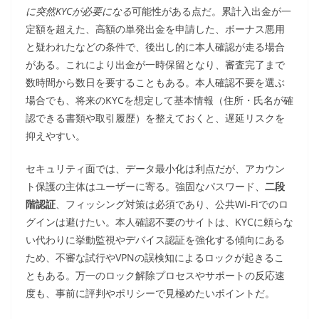
に突然KYCが必要になる
可能性がある点だ。累計入出金が一
定額を超えた、高額の単発出金を申請した、ボーナス悪用
と疑われたなどの条件で、後出し的に本人確認が走る場合
がある。これにより出金が一時保留となり、審査完了まで
数時間から数日を要することもある。本人確認不要を選ぶ
場合でも、将来のKYCを想定して基本情報（住所・氏名が確
認できる書類や取引履歴）を整えておくと、遅延リスクを
抑えやすい。
セキュリティ面では、データ最小化は利点だが、アカウン
ト保護の主体はユーザーに寄る。強固なパスワード、
二段
階認証
、フィッシング対策は必須であり、公共Wi-Fiでのロ
グインは避けたい。本人確認不要のサイトは、KYCに頼らな
い代わりに挙動監視やデバイス認証を強化する傾向にある
ため、不審な試行やVPNの誤検知によるロックが起きるこ
ともある。万一のロック解除プロセスやサポートの反応速
度も、事前に評判やポリシーで見極めたいポイントだ。