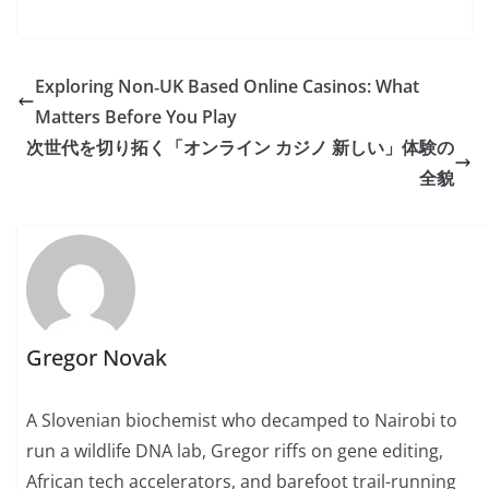
Exploring Non‑UK Based Online Casinos: What
Matters Before You Play
次世代を切り拓く「オンライン カジノ 新しい」体験の
全貌
Gregor Novak
A Slovenian biochemist who decamped to Nairobi to
run a wildlife DNA lab, Gregor riffs on gene editing,
African tech accelerators, and barefoot trail-running