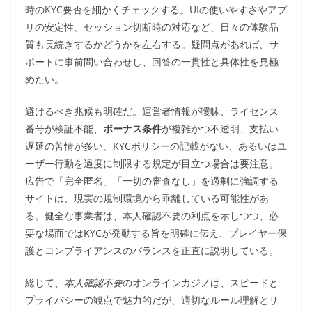
時のKYC要否を細かくチェックする。UIの使いやすさやアプ
リの安定性、セッション切断時の対応など、日々の体験品
質も長続きするかどうかを左右する。疑問点があれば、サ
ポートに事前問い合わせし、回答の一貫性と具体性を見極
めたい。
避けるべき兆候も明確だ。運営者情報が曖昧、ライセンス
番号が検証不能、
ボーナス条件
が複雑かつ不透明、支払い
遅延の苦情が多い、KYCポリシーの記載がない、あるいはユ
ーザー行動を過度に制限する規定が目立つ場合は要注意。
広告で「完全匿名」「一切の審査なし」を過剰に強調する
サイトは、現実の規制環境から乖離している可能性があ
る。健全な事業者は、本人確認不要の利点を示しつつ、必
要な場面ではKYCが発動する旨を明確に伝え、プレイヤー保
護とコンプライアンスのバランスを正直に説明している。
総じて、
本人確認不要
のオンラインカジノは、スピードと
プライバシーの観点で魅力的だが、適切なルール理解とサ