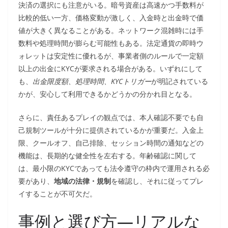
決済の選択にも注意がいる。暗号資産は高速かつ手数料が
比較的低い一方、価格変動が激しく、入金時と出金時で価
値が大きく異なることがある。ネットワーク混雑時には手
数料や処理時間が膨らむ可能性もある。法定通貨の即時ウ
ォレットは安定性に優れるが、事業者側のルールで一定額
以上の出金にKYCが要求される場合がある。いずれにして
も、
出金限度額、処理時間、KYCトリガー
が明記されている
かが、安心して利用できるかどうかの分かれ目となる。
さらに、責任あるプレイの観点では、本人確認不要でも自
己規制ツールが十分に提供されているかが重要だ。入金上
限、クールオフ、自己排除、セッション時間の通知などの
機能は、長期的な健全性を左右する。年齢確認に関して
は、最小限のKYCであっても法令遵守の枠内で運用される必
要があり、
地域の法律・規制
を確認し、それに従ってプレ
イすることが不可欠だ。
事例と選び方—リアルな