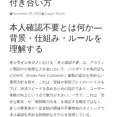
付き合い方
November 30, 2025
Gregor Novak
本人確認不要とは何か—
背景・仕組み・ルールを
理解する
オンラインカジノ
における「
本人確認不要
」は、アカウン
ト開設や小規模な入出金において、パスポートや免許証な
どのKYC（Know Your Customer）書類の提出を求めない
運用方針を指す。これは、登録や初回プレイのハードルを
下げ、決済スピードを高めるための設計であり、ユーザー
体験の向上という点で魅力が大きい。一方で、これは「完
全な匿名」や「無制限の出金」を保証する概念ではなく、
多くの事業者が一定金額の閾値や不審検知のタイミングで
本人確認
を求める段階的なモデルを採用している。