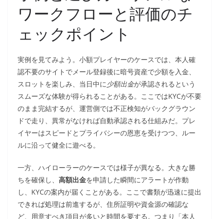
ワークフローと評価のチ
ェックポイント
実例を見てみよう。小額プレイヤーのケースでは、本人確
認不要のサイトでメール登録後に暗号資産で少額を入金、
スロットを楽しみ、当日中に
少額出金
が承認されるという
スムーズな体験が得られることがある。ここではKYCが不要
のまま完結するが、運営側では不正検知がバックグラウン
ドで走り、異常がなければ自動承認される仕組みだ。プレ
イヤーはスピードとプライバシーの恩恵を受けつつ、ルー
ルに沿って健全に遊べる。
一方、ハイローラーのケースでは様子が異なる。大きな勝
ちを確保し、
高額出金
を申請した瞬間にアラートが作動
し、KYCの案内が届くことがある。ここで書類が迅速に提出
できれば処理は前進するが、住所証明や資金源の確認な
ど、用意すべき項目が多いと時間を要する。つまり「本人