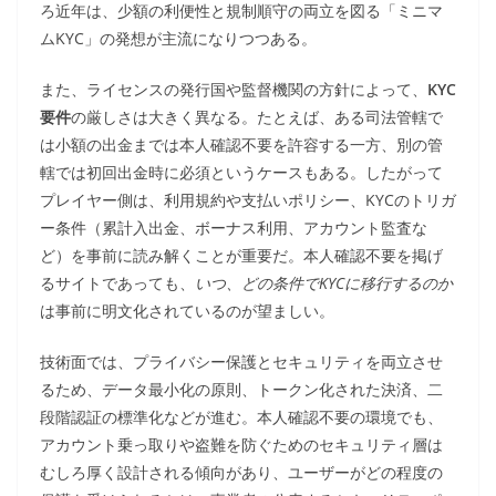
ろ近年は、少額の利便性と規制順守の両立を図る「ミニマ
ムKYC」の発想が主流になりつつある。
また、ライセンスの発行国や監督機関の方針によって、
KYC
要件
の厳しさは大きく異なる。たとえば、ある司法管轄で
は小額の出金までは本人確認不要を許容する一方、別の管
轄では初回出金時に必須というケースもある。したがって
プレイヤー側は、利用規約や支払いポリシー、KYCのトリガ
ー条件（累計入出金、ボーナス利用、アカウント監査な
ど）を事前に読み解くことが重要だ。本人確認不要を掲げ
るサイトであっても、
いつ、どの条件でKYCに移行するのか
は事前に明文化されているのが望ましい。
技術面では、プライバシー保護とセキュリティを両立させ
るため、データ最小化の原則、トークン化された決済、二
段階認証の標準化などが進む。本人確認不要の環境でも、
アカウント乗っ取りや盗難を防ぐためのセキュリティ層は
むしろ厚く設計される傾向があり、ユーザーがどの程度の