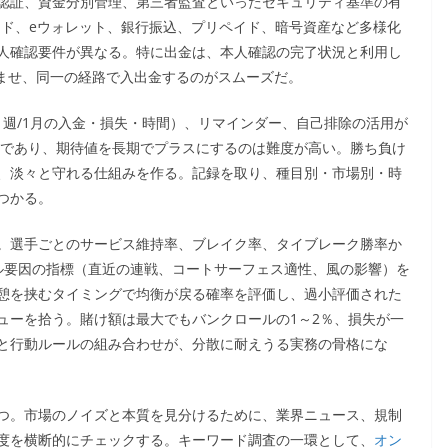
認証、資金分別管理、第三者監査といったセキュリティ基準の有
ード、eウォレット、銀行振込、プリペイド、暗号資産など多様化
人確認要件が異なる。特に出金は、本人確認の完了状況と利用し
済ませ、同一の経路で入出金するのがスムーズだ。
1週/1月の入金・損失・時間）、リマインダー、自己排除の活用が
であり、期待値を長期でプラスにするのは難度が高い。勝ち負け
、淡々と守れる仕組みを作る。記録を取り、種目別・市場別・時
つかる。
。選手ごとのサービス維持率、ブレイク率、タイブレーク勝率か
ル要因の指標（直近の連戦、コートサーフェス適性、風の影響）を
憩を挟むタイミングで均衡が戻る確率を評価し、過小評価された
ューを拾う。賭け額は最大でもバンクロールの1～2％、損失が一
と行動ルールの組み合わせが、分散に耐えうる実務の骨格にな
つ。市場のノイズと本質を見分けるために、業界ニュース、規制
度を横断的にチェックする。キーワード調査の一環として、
オン