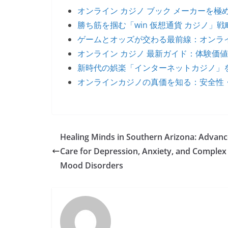
オンライン カジノ ブック メーカーを極
勝ち筋を掴む「win 仮想通貨 カジノ
ゲームとオッズが交わる最前線：オンラ
オンライン カジノ 最新ガイド：体験価値
新時代の娯楽「インターネットカジノ」
オンラインカジノの真価を知る：安全性
Healing Minds in Southern Arizona: Advan
Care for Depression, Anxiety, and Complex
Mood Disorders