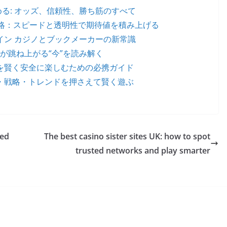
める: オッズ、信頼性、勝ち筋のすべて
」戦略：スピードと透明性で期待値を積み上げる
イン カジノとブックメーカーの新常識
が跳ね上がる“今”を読み解く
を賢く安全に楽しむための必携ガイド
・戦略・トレンドを押さえて賢く遊ぶ
ced
The best casino sister sites UK: how to spot
trusted networks and play smarter