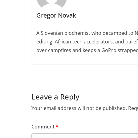
Gregor Novak
A Slovenian biochemist who decamped to Nair
editing, African tech accelerators, and bare
over campfires and keeps a GoPro strapped 
Leave a Reply
Your email address will not be published.
Requ
Comment
*