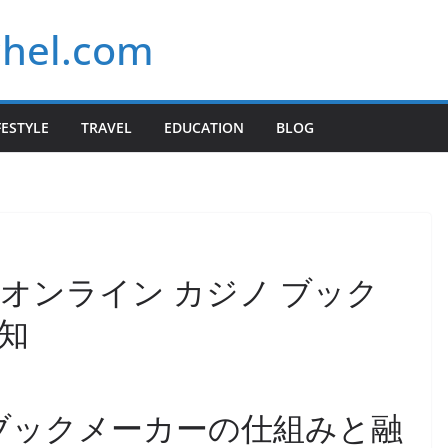
chel.com
FESTYLE
TRAVEL
EDUCATION
BLOG
オンライン カジノ ブック
知
ブックメーカーの仕組みと融