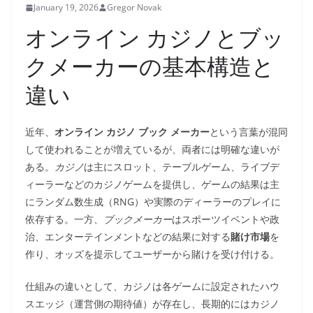
January 19, 2026
Gregor Novak
オンライン カジノとブッ
クメーカーの基本構造と
違い
近年、
オンライン カジノ ブック メーカー
という言葉が混同
して使われることが増えているが、両者には明確な違いが
ある。
カジノ
は主にスロット、テーブルゲーム、ライブデ
ィーラーなどのカジノゲームを提供し、ゲームの結果は主
にランダム数生成（RNG）や実際のディーラーのプレイに
依存する。一方、
ブックメーカー
はスポーツイベントや政
治、エンターテインメントなどの結果に対する
賭け市場
を
作り、オッズを提示してユーザーから賭けを受け付ける。
仕組みの違いとして、カジノは各ゲームに設定されたハウ
スエッジ（運営側の期待値）が存在し、長期的にはカジノ