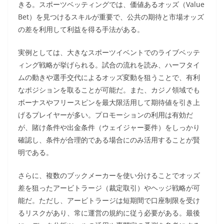
きる。スポーツベッティングでは、価値あるオッズ（Value
Bet）を見つけるスキルが重要で、公共の期待と市場オッズ
の差を利用して利益を得る手法がある。
実例としては、大きなスポーツイベントでのライブベッテ
ィング戦略が挙げられる。試合の流れを読み、ハーフタイ
ムの動きや選手交代によるオッズ変動を狙うことで、有利
なポジションを取ることが可能だ。また、カジノ領域でも
ボーナスやフリースピンを最大限活用して期待値を引き上
げるプレイヤーが多い。プロモーションの利用は有効だ
が、賭け条件や出金条件（ウェイジャー要件）をしっかり
確認し、条件が合理的である場合にのみ活用することが賢
明である。
さらに、複数のブックメーカーを使い分けることでオッズ
差を狙ったアービトラージ（裁定取引）やヘッジ戦略が可
能だ。ただし、アービトラージは短期間で口座制限を受け
るリスクがあり、常に運営の規約に従う必要がある。最後