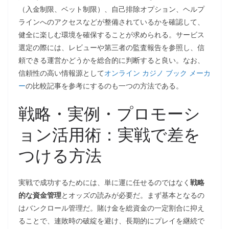
（入金制限、ベット制限）、自己排除オプション、ヘルプ
ラインへのアクセスなどが整備されているかを確認して、
健全に楽しむ環境を確保することが求められる。サービス
選定の際には、レビューや第三者の監査報告を参照し、信
頼できる運営かどうかを総合的に判断すると良い。なお、
信頼性の高い情報源として
オンライン カジノ ブック メーカ
ー
の比較記事を参考にするのも一つの方法である。
戦略・実例・プロモーシ
ョン活用術：実戦で差を
つける方法
実戦で成功するためには、単に運に任せるのではなく
戦略
的な資金管理
とオッズの読みが必要だ。まず基本となるの
はバンクロール管理だ。賭け金を総資金の一定割合に抑え
ることで、連敗時の破綻を避け、長期的にプレイを継続で