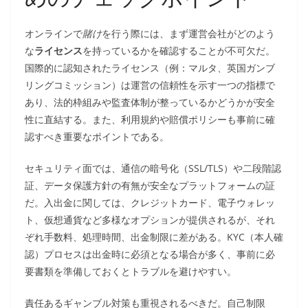
オンラインで
賭け
を行う際には、まず運営会社がどのよう
な
ライセンス
を持っているかを確認することが不可欠だ。
国際的に認知されたライセンス（例：マルタ、英国ガンブ
リングコミッション）は運営の信頼性を示す一つの指標で
あり、法的枠組みや監査体制が整っているかどうかが安全
性に直結する。また、利用規約や賠償ポリシーも事前に確
認すべき重要なポイントである。
セキュリティ面では、通信の暗号化（SSL/TLS）や二段階認
証、データ保護方針の有無が安全なプラットフォームの証
だ。入出金に関しては、クレジットカード、電子ウォレッ
ト、仮想通貨など多様なオプションが提供されるが、それ
ぞれ手数料、処理時間、出金制限に差がある。KYC（本人確
認）プロセスは出金時に必須となる場合が多く、事前に必
要書類を準備しておくとトラブルを避けやすい。
責任あるギャンブル対策も重視されるべきだ。自己制限