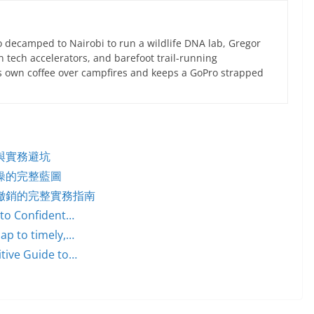
 decamped to Nairobi to run a wildlife DNA lab, Gregor
an tech accelerators, and barefoot trail-running
s own coffee over campfires and keeps a GoPro strapped
與實務避坑
操的完整藍圖
撤銷的完整實務指南
 to Confident…
ap to timely,…
tive Guide to…