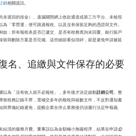
註銷
相關資訊。
尚未退回的按金）、遺漏關閉網上收款通道或第三方平台、未檢視
、以為「零營運」便可跳過報稅、以及沒有保留足夠的憑證與文件。
例如：所有報稅表是否已遞交、是否有稅務查詢未回覆、銀行賬戶
保留與刪除方案是否完備。這些細節看似瑣碎，卻是避免申請被延
復名、追繳與文件保存的必要
層以為「沒有收入就不必報稅」，多年後才決定啟動
註銷公司
。整
導致稅務記錄不齊，需補交多年的報稅與核數文件，不反對通知書
知與齊備紀錄避免，提醒企業在停止業務後仍須履行法定申報義
未結清的服務月費。董事誤以為金額極小無礙程序，結果在申請
公