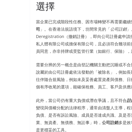
選擇
當企業已完成階段性任務、因市場轉變不再需要繼續
司
」。在香港法規語境下，坊間常見的「
公司註銷
」
Deregistration（撤銷註冊），即向公司註
私人體有限公司或擔保有限公司，且必須符合幾項前
員同意，亦非持牌或受監管行業（如銀行、保險），
需要分辨的另一概念是由登記機關主動把沉睡或不合
說屬於由公司註冊處依法發動的「被除名」，例如長
往伴隨合規風險，例如未及妥善處置資產與債務、日
個有序收尾的選項，能確保稅務、員工、客戶及供應
此外，當公司仍有重大負債或潛在爭議，且不符合
註
變現與債權分配的法律程序，通常由清盤人主導，程
負債、是否有訴訟風險、成員是否達成共識、及是否
業、無資產、無債務、無訟事」時，
公司註銷
多是效
是更穩妥的工具。