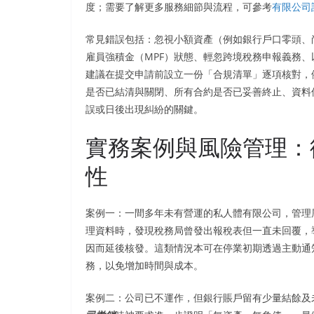
度；需要了解更多服務細節與流程，可參考
有限公司
常見錯誤包括：忽視小額資產（例如銀行戶口零頭、
雇員強積金（MPF）狀態、輕忽跨境稅務申報義務
建議在提交申請前設立一份「合規清單」逐項核對，
是否已結清與關閉、所有合約是否已妥善終止、資料
誤或日後出現糾紛的關鍵。
實務案例與風險管理：
性
案例一：一間多年未有營運的私人體有限公司，管理
理資料時，發現稅務局曾發出報稅表但一直未回覆，
因而延後核發。這類情況本可在停業初期透過主動通
務，以免增加時間與成本。
案例二：公司已不運作，但銀行賬戶留有少量結餘及