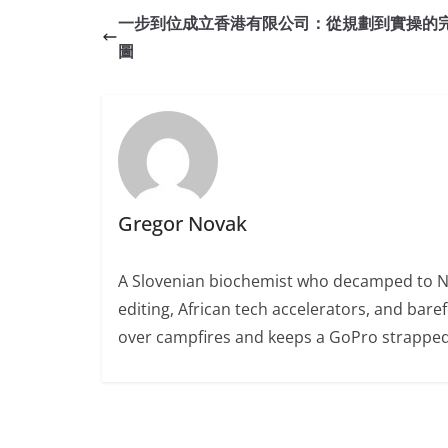
一步到位成立香港有限公司：從規劃到實操的
圖
Gregor Novak
A Slovenian biochemist who decamped to Nair
editing, African tech accelerators, and bare
over campfires and keeps a GoPro strapped 