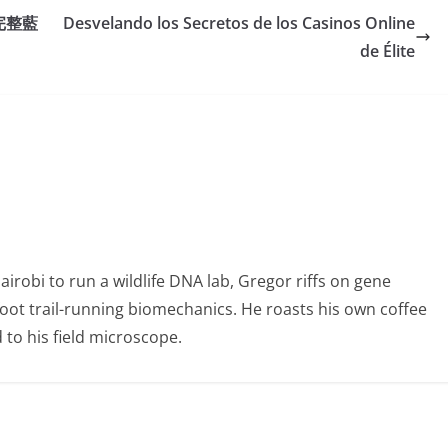
完整藍
Desvelando los Secretos de los Casinos Online
de Élite
obi to run a wildlife DNA lab, Gregor riffs on gene
foot trail-running biomechanics. He roasts his own coffee
to his field microscope.