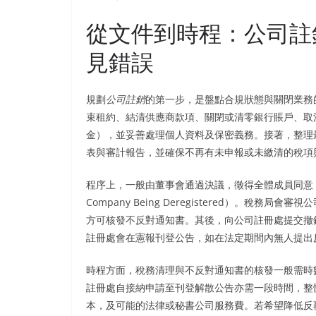
從文件到時程：公司註
見錯誤
規劃
公司註銷
的第一步，是盤點合規狀態與關閉業務
束租約、結清供應商款項、關閉或清零銀行賬戶、取
金），並妥善處理個人資料及保密義務。接著，整理
表與審計報告，並確保不再有未申報或未繳清的稅項
程序上，一般由董事會通過決議，徵得全體成員同意，向稅務局申
Company Being Deregistered）。
方可核發不反對通知書。其後，向公司註冊處提交撤銷
註冊處會在憲報刊登公告，如在法定期間內無人提出
時程方面，稅務清理與不反對通知書的核發一般需時
註冊處自接納申請至刊登解散公告亦需一段時間，整
本，及可能的法律或秘書公司服務費。若希望降低反