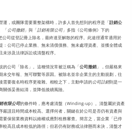
營運，或團隊需要重整架構時，許多人首先想到的程序是「
註銷公
、「
公司撤銷
」與「
註銷有限公司
」多指《公司條例》下的
冊處申請把公司從登記冊上除名，最終達至解散的程序。此途徑通常適用於
提：公司已停止業務、無未清償債務、無未處理資產、並獲全體成
且未涉及法律訴訟或清盤程序。
規的公司「除名」。這種情況常被泛稱為「
公司撤銷
」，但嚴格來
期未交年報、無可聯繫等原因。被除名並非企業主的主動規劃，往
後需要復名時程序更複雜。相較之下，主動申請的
公司註銷
則是一
商關係妥善結清，並降低後續風險。
銷有限公司
的條件時，應考慮清盤（Winding-up）。清盤屬於資產
序嚴謹且時間成本較高。選擇何者，關鍵在於公司是否仍有資產與
需要保留業務資料以維權或應對稅務審查。簡言之，當企業「已停
率較高且成本較低的路徑；但若仍有財務或法律懸而未決，清盤才