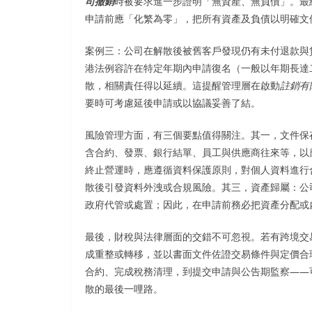
司撤銷
時被要求進一步證明「無資產、無負債」。最
申請前應「化繁為零」，把所有資產及負債以明確文
案例三：公司在解散後被舊客戶發現仍有未付退款與
港法例容許在特定年期內申請復名（一般以年期長達
散，相關責任得以延續。這提醒管理層在啟動
註銷有
要時可考慮延後申請或以協議妥善了結。
風險管理方面，有三個要點值得關注。其一，文件保
含合約、發票、銀行結單、員工與供應商往來等，以
終止營運時，應遵循資料保護原則，對個人資料進行
散後引發資料外洩或合規風險。其三，資產歸屬：公司解散
政府代管或處置；因此，在申請前務必把資產分配或
最後，財稅與法律層面的交錯不可忽視。若有跨境交
成重整或轉移，並以書面文件佐證交易條件與定價合
合約、完成稅務清理，到提交申請與公告期監察——
散的最後一哩路。