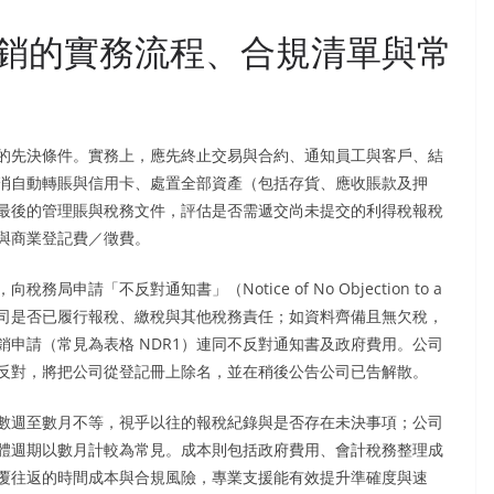
銷的實務流程、合規清單與常
的先決條件。實務上，應先終止交易與合約、通知員工與客戶、結
消自動轉賬與信用卡、處置全部資產（包括存貨、應收賬款及押
最後的管理賬與稅務文件，評估是否需遞交尚未提交的利得稅報稅
與商業登記費／徵費。
請「不反對通知書」（Notice of No Objection to a
稅務局會審視公司是否已履行報稅、繳稅與其他稅務責任；如資料齊備且無欠稅，
申請（常見為表格 NDR1）連同不反對通知書及政府費用。公司
反對，將把公司從登記冊上除名，並在稍後公告公司已告解散。
數週至數月不等，視乎以往的報稅紀錄與是否存在未決事項；公司
體週期以數月計較為常見。成本則包括政府費用、會計稅務整理成
覆往返的時間成本與合規風險，專業支援能有效提升準確度與速