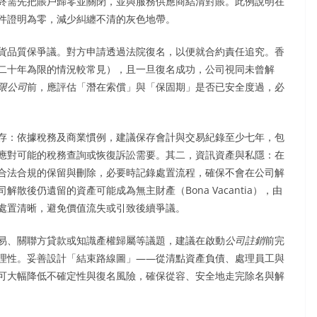
終需先把賬戶歸零並關閉，並與服務供應商結清對賬。此例說明在
件證明為零，減少糾纏不清的灰色地帶。
貨品質保爭議。對方申請透過法院復名，以便就合約責任追究。香
二十年為限的情況較常見），且一旦復名成功，公司視同未曾解
限公司
前，應評估「潛在索償」與「保固期」是否已安全度過，必
存：依據稅務及商業慣例，建議保存會計與交易紀錄至少七年，包
應對可能的稅務查詢或恢復訴訟需要。其二，資訊資產與私隱：在
合法合規的保留與刪除，必要時記錄處置流程，確保不會在公司解
後仍遺留的資產可能成為無主財產（Bona Vacantia），由
處置清晰，避免價值流失或引致後續爭議。
易、關聯方貸款或知識產權歸屬等議題，建議在啟動
公司註銷
前完
理性。妥善設計「結束路線圖」——從清點資產負債、處理員工與
可大幅降低不確定性與復名風險，確保從容、安全地走完除名與解