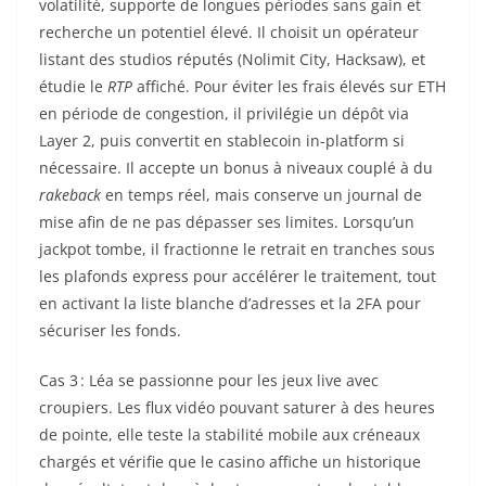
volatilité, supporte de longues périodes sans gain et
recherche un potentiel élevé. Il choisit un opérateur
listant des studios réputés (Nolimit City, Hacksaw), et
étudie le
RTP
affiché. Pour éviter les frais élevés sur ETH
en période de congestion, il privilégie un dépôt via
Layer 2, puis convertit en stablecoin in-platform si
nécessaire. Il accepte un bonus à niveaux couplé à du
rakeback
en temps réel, mais conserve un journal de
mise afin de ne pas dépasser ses limites. Lorsqu’un
jackpot tombe, il fractionne le retrait en tranches sous
les plafonds express pour accélérer le traitement, tout
en activant la liste blanche d’adresses et la 2FA pour
sécuriser les fonds.
Cas 3 : Léa se passionne pour les jeux live avec
croupiers. Les flux vidéo pouvant saturer à des heures
de pointe, elle teste la stabilité mobile aux créneaux
chargés et vérifie que le casino affiche un historique