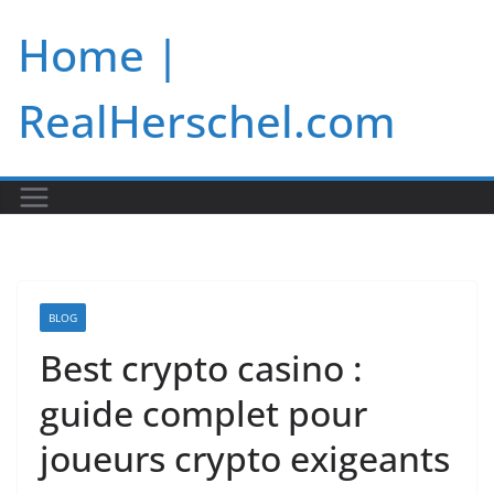
Skip
Home |
to
content
RealHerschel.com
BLOG
Best crypto casino :
guide complet pour
joueurs crypto exigeants