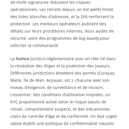
de multi-signatures réduisent les risques
opérationnels. Les retraits depuis un
hot wallet
limité,
des listes blanches d’adresses, et la 2FA renforcent la
protection. Les meilleurs opérateurs publient des
détails sur leurs procédures internes, leurs audits de
sécurité, voire des programmes de
bug bounty
pour
solliciter la communauté.
La
licence
juridico-réglementaire joue un rôle clé dans
la résolution des litiges et la protection des joueurs.
Différentes juridictions émettent des permis (Curaçao,
Malte, Île de Man, Anjouan, etc.), chacune avec son
niveau d’exigence, de surveillance et de recours.
L’essentiel : des conditions d’utilisation limpides, un
KYC proportionné activé selon le risque (seuils de
retrait, comportement suspect), et des mécanismes
clairs de contrôle d’âge et de conformité. Un
best crypto
casino
établit une politique de confidentialité robuste :