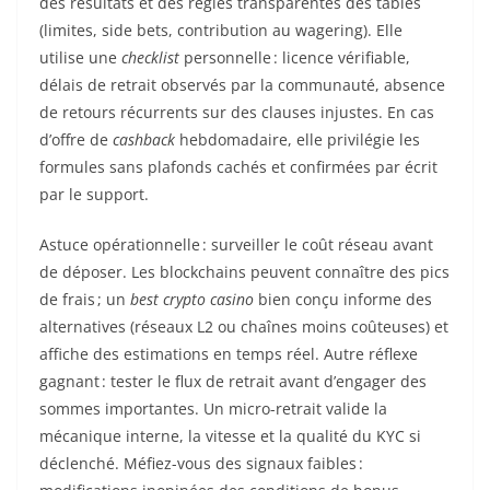
des résultats et des règles transparentes des tables
(limites, side bets, contribution au wagering). Elle
utilise une
checklist
personnelle : licence vérifiable,
délais de retrait observés par la communauté, absence
de retours récurrents sur des clauses injustes. En cas
d’offre de
cashback
hebdomadaire, elle privilégie les
formules sans plafonds cachés et confirmées par écrit
par le support.
Astuce opérationnelle : surveiller le coût réseau avant
de déposer. Les blockchains peuvent connaître des pics
de frais ; un
best crypto casino
bien conçu informe des
alternatives (réseaux L2 ou chaînes moins coûteuses) et
affiche des estimations en temps réel. Autre réflexe
gagnant : tester le flux de retrait avant d’engager des
sommes importantes. Un micro-retrait valide la
mécanique interne, la vitesse et la qualité du KYC si
déclenché. Méfiez-vous des signaux faibles :