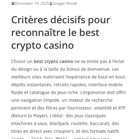
December 14, 2025
Gregor Novak
Critères décisifs pour
reconnaître le best
crypto casino
Choisir un
best crypto casino
ne se limite pas à l’éclat
du design ou à la taille du bonus de bienvenue. Les
meilleurs sites maîtrisent l’expérience de bout en bout :
dépôts instantanés, retraits rapides, interface mobile
fluide et catalogue de jeux riche. L’ergonomie doit offrir
une navigation limpide, un moteur de recherche
pertinent et des filtres par fournisseur, volatilité et
RTP
(Return to Player). L’idéal : des jeux classiques
(machines à sous, blackjack, roulette, baccarat), des
titres en direct avec croupiers, et des formats natifs
crypto —
Crash
,
Dice
,
Plinko
— conçus pour une