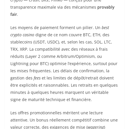
transparence maximale via des mécanismes
provably
fair
.
Les moyens de paiement forment un pilier. Un
best
crypto casino
digne de ce nom couvre BTC, ETH, des
stablecoins (USDT, USDC), et, selon les cas, SOL, LTC,
TRX, XRP. La compatibilité avec des réseaux à frais
réduits (Layer 2 comme Arbitrum/Optimism, ou
Lightning pour BTC) optimise l’expérience, surtout pour
les mises fréquentes. Les délais de confirmation, la
gestion des
fees
et les limites de dépôt/retrait doivent
être explicités et raisonnables. Les retraits en quelques
minutes à quelques heures marquent un véritable
signe de maturité technique et financière.
Les offres promotionnelles méritent une lecture
attentive. Un bonus réellement compétitif combine une
valeur correcte, des exigences de mise (
wagering
)