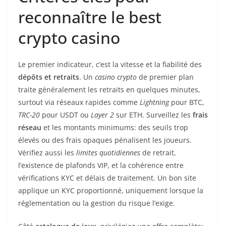
reconnaître le best
crypto casino
Le premier indicateur, c’est la vitesse et la fiabilité des
dépôts et retraits
. Un
casino crypto
de premier plan
traite généralement les retraits en quelques minutes,
surtout via réseaux rapides comme
Lightning
pour BTC,
TRC-20
pour USDT ou
Layer 2
sur ETH. Surveillez les
frais
réseau
et les montants minimums: des seuils trop
élevés ou des frais opaques pénalisent les joueurs.
Vérifiez aussi les
limites quotidiennes
de retrait,
l’existence de plafonds VIP, et la cohérence entre
vérifications KYC et délais de traitement. Un bon site
applique un KYC proportionné, uniquement lorsque la
réglementation ou la gestion du risque l’exige.