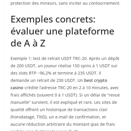
protection des mineurs, sans inciter au contournement.
Exemples concrets:
évaluer une plateforme
de A à Z
Exemple 1: test de retrait USDT TRC-20. Après un dépôt
de 200 USDT, un joueur réalise 150 spins à 1 USDT sur
des slots RTP ~96,2% et termine à 235 USDT. Il
demande un retrait de 230 USDT. Un
best crypto
casino
crédite l’adresse TRC-20 en 2 à 10 minutes, avec
frais affichés (souvent 0 à 1 USDT). Si un délai de “revue
manuelle” survient, il est expliqué et rare. Les sites de
qualité offrent un historique de transactions clair
(horodatage, TXID), un e-mail de confirmation, et
aucune réduction arbitraire du montant (pas de frais