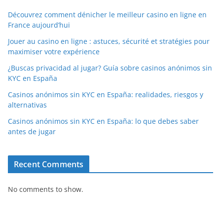
Découvrez comment dénicher le meilleur casino en ligne en
France aujourd’hui
Jouer au casino en ligne : astuces, sécurité et stratégies pour
maximiser votre expérience
¿Buscas privacidad al jugar? Guía sobre casinos anónimos sin
KYC en España
Casinos anónimos sin KYC en España: realidades, riesgos y
alternativas
Casinos anónimos sin KYC en España: lo que debes saber
antes de jugar
Recent Comments
No comments to show.