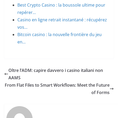
Best Crypto Casino : la boussole ultime pour
repérer…
Casino en ligne retrait instantané : récupérez
vos…
Bitcoin casino : la nouvelle frontière du jeu
en…
Oltre l’ADM: capire davvero i casino italiani non
AAMS
From Flat Files to Smart Workflows: Meet the Future
of Forms