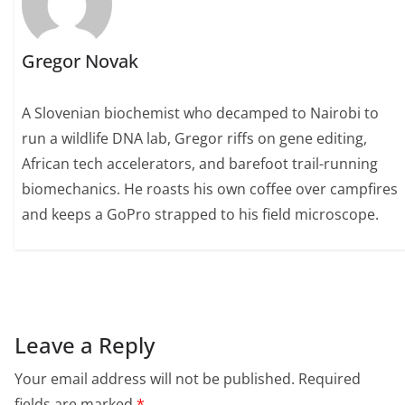
Gregor Novak
A Slovenian biochemist who decamped to Nairobi to
run a wildlife DNA lab, Gregor riffs on gene editing,
African tech accelerators, and barefoot trail-running
biomechanics. He roasts his own coffee over campfires
and keeps a GoPro strapped to his field microscope.
Leave a Reply
Your email address will not be published.
Required
fields are marked
*