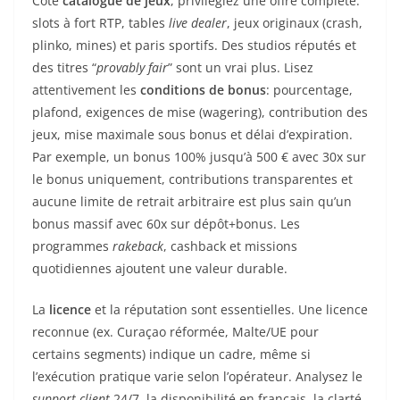
Côté
catalogue de jeux
, privilégiez une offre complète:
slots à fort RTP, tables
live dealer
, jeux originaux (crash,
plinko, mines) et paris sportifs. Des studios réputés et
des titres “
provably fair
” sont un vrai plus. Lisez
attentivement les
conditions de bonus
: pourcentage,
plafond, exigences de mise (wagering), contribution des
jeux, mise maximale sous bonus et délai d’expiration.
Par exemple, un bonus 100% jusqu’à 500 € avec 30x sur
le bonus uniquement, contributions transparentes et
aucune limite de retrait arbitraire est plus sain qu’un
bonus massif avec 60x sur dépôt+bonus. Les
programmes
rakeback
, cashback et missions
quotidiennes ajoutent une valeur durable.
La
licence
et la réputation sont essentielles. Une licence
reconnue (ex. Curaçao réformée, Malte/UE pour
certains segments) indique un cadre, même si
l’exécution pratique varie selon l’opérateur. Analysez le
support client
24/7, la disponibilité en français, la clarté