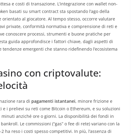
ttesa e costi di transazione. L’integrazione con wallet non-
 token basati su smart contract sta spostando l’ago della
e orientato al giocatore. Al tempo stesso, occorre valutare
hiavi private, conformità normativa e comprensione di reti e
eve conoscere processi, strumenti e buone pratiche per
ta guida approfondisce i fattori chiave, dagli aspetti di
lle tendenze emergenti che stanno ridefinendo l’ecosistema
asino con criptovalute:
elocità
nazione rara di
pagamenti istantanei
, minore frizione e
i e i prelievi su reti come Bitcoin o Ethereum, e su soluzioni
 minuti anziché ore o giorni. La disponibilità dei fondi in
 bankroll. Le commissioni (“gas” o fee di rete) variano con la
 ha reso i costi spesso competitivi. In più, l’assenza di