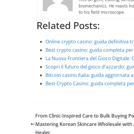
biomechanics. He roasts hi
to his field microscope.
Related Posts:
Online crypto casino: guida definitiva t
Best crypto casino: guida completa per
La Nuova Frontiera del Gioco Digitale:
Scopri il futuro del gioco d'azzardo: gu
Bitcoin casino Italia: guida aggiornata 
Best Crypto Casino: guida completa per 
From Clinic-Inspired Care to Bulk Buying P
Mastering Korean Skincare Wholesale with
Healer