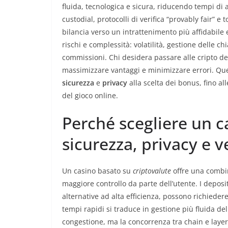
fluida, tecnologica e sicura, riducendo tempi di a
custodial, protocolli di verifica “provably fair” e
bilancia verso un intrattenimento più affidabile 
rischi e complessità: volatilità, gestione delle c
commissioni. Chi desidera passare alle cripto d
massimizzare vantaggi e minimizzare errori. Ques
sicurezza
e
privacy
alla scelta dei bonus, fino a
del gioco online.
Perché scegliere un c
sicurezza, privacy e v
Un casino basato su
criptovalute
offre una combi
maggiore controllo da parte dell’utente. I deposit
alternative ad alta efficienza, possono richiedere
tempi rapidi si traduce in gestione più fluida del
congestione, ma la concorrenza tra chain e layer-2