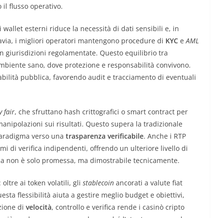
il flusso operativo.
 wallet esterni riduce la necessità di dati sensibili e, in
tavia, i migliori operatori mantengono procedure di
KYC
e
AML
in giurisdizioni regolamentate. Questo equilibrio tra
 ambiente sano, dove protezione e responsabilità convivono.
iabilità pubblica, favorendo audit e tracciamento di eventuali
 fair
, che sfruttano hash crittografici o smart contract per
manipolazioni sui risultati. Questo supera la tradizionale
 paradigma verso una
trasparenza verificabile
. Anche i RTP
 di verifica indipendenti, offrendo un ulteriore livello di
ducia non è solo promessa, ma dimostrabile tecnicamente.
oltre ai token volatili, gli
stablecoin
ancorati a valute fiat
esta flessibilità aiuta a gestire meglio budget e obiettivi,
zione di
velocità
, controllo e verifica rende i casinò cripto