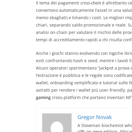
Il tema dei pagamenti
cross-chain
è altrettanto c
convertono automaticamente l’asset in una valuta 
memo sbagliati) e limando i costi. Le migliori im
chiari, separando saldo promozionale e reale. Su
analisi on-chain per valutare il rischio delle p
tempi di accreditamento rapidi a chi risulta con
Anche i giochi stanno evolvendo con logiche ibride.
esiti confrontando hash e seed, mentre i tavoli li
Alcuni operatori sperimentano “jackpot a prova
l’estrazione è pubblica e le regole sono codificat
wallet, onboarding semplificato e tutorial sulle f
astratti per rendere i wallet più user-friendly, 
gaming
cross-platform che portano inventari NFT 
Gregor Novak
A Slovenian biochemist who
riffs on gene editing, Afric