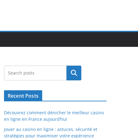
Search
Recent Posts
Découvrez comment dénicher le meilleur casino
en ligne en France aujourd’hui
Jouer au casino en ligne : astuces, sécurité et
stratégies pour maximiser votre expérience