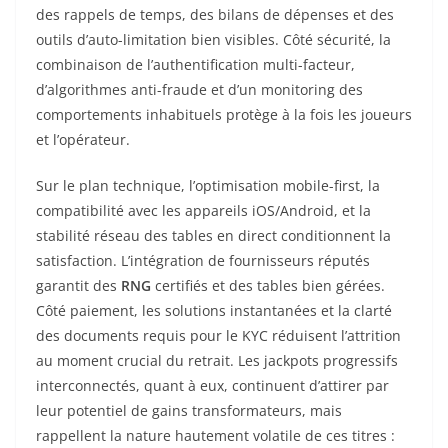
des rappels de temps, des bilans de dépenses et des
outils d’auto-limitation bien visibles. Côté sécurité, la
combinaison de l’authentification multi-facteur,
d’algorithmes anti-fraude et d’un monitoring des
comportements inhabituels protège à la fois les joueurs
et l’opérateur.
Sur le plan technique, l’optimisation mobile-first, la
compatibilité avec les appareils iOS/Android, et la
stabilité réseau des tables en direct conditionnent la
satisfaction. L’intégration de fournisseurs réputés
garantit des
RNG
certifiés et des tables bien gérées.
Côté paiement, les solutions instantanées et la clarté
des documents requis pour le KYC réduisent l’attrition
au moment crucial du retrait. Les jackpots progressifs
interconnectés, quant à eux, continuent d’attirer par
leur potentiel de gains transformateurs, mais
rappellent la nature hautement volatile de ces titres :