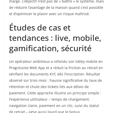
marge. L’objectif n’est pas de « battre » le système, mais
de réduire l’avantage de la maison quand c’est possible
et d’optimiser le plaisir avec un risque maîtrisé.
Études de cas et
tendances : live, mobile,
gamification, sécurité
Un opérateur ambitieux a refondu son lobby mobile en
Progressive Web App et a réduit la friction au retrait en
vérifiant les documents KYC dès l’inscription. Résultat
observé sur trois mois : hausse significative du taux de
rétention et chute des tickets liés aux délais de
paiement. Cette approche illustre un principe simple :
l’expérience utilisateur – temps de chargement,
navigation claire, paiement en un clic, suivi du statut
de retrait – pèse aussi lourd que le bonus.