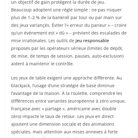
un objectif de gain protègent la durée de jeu.
Beaucoup adoptent une règle simple : ne pas risquer
plus de 1–2 % de la bankroll par tour ou par main sur
des jeux variançés. Éviter l’« erreur du parieur » – croire
qu’un événement est « dû » – prévient des escalades de
mise irrationales. Les outils de
jeu responsable
proposés par les opérateurs sérieux (limites de dépôt,
de mise, de temps de session, pauses, auto-exclusion)
aident à maintenir le contrôle.
Les jeux de table exigent une approche différente. Au
blackjack, l’usage d’une stratégie de base diminue
l’avantage de la maison. À la roulette, comprendre les
différences entre variantes (européenne à zéro unique,
française avec « partage », américaine avec double
zéro) impacte le taux de retour. Les jeux en direct
ajoutent une dimension sociale et des animations
spéciales, mais attention aux mises annexes à forte