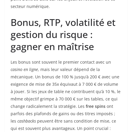
secteur numérique.
Bonus, RTP, volatilité et
gestion du risque :
gagner en maîtrise
Les bonus sont souvent le premier contact avec un
casino en ligne
, mais leur valeur dépend de la
mécanique. Un bonus de 100 % jusqu’à 200 € avec une
exigence de mise de 35x équivaut à 7 000 € de volume
à jouer. Si les jeux de table ne contribuent qu’à 10 %, le
même objectif grimpe à 70 000 € sur les tables, ce qui
change radicalement la stratégie. Les
free spins
ont
parfois des plafonds de gains ou des titres imposés ;
les
cashbacks
peuvent être sans condition de mise, ce
qui est souvent plus avantageux. Un point crucial :