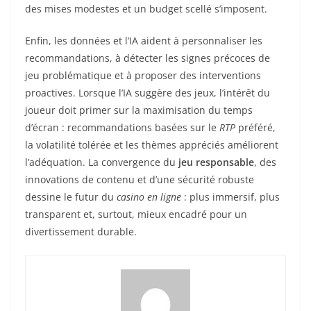
des mises modestes et un budget scellé s’imposent.
Enfin, les données et l’IA aident à personnaliser les
recommandations, à détecter les signes précoces de
jeu problématique et à proposer des interventions
proactives. Lorsque l’IA suggère des jeux, l’intérêt du
joueur doit primer sur la maximisation du temps
d’écran : recommandations basées sur le
RTP
préféré,
la volatilité tolérée et les thèmes appréciés améliorent
l’adéquation. La convergence du
jeu responsable
, des
innovations de contenu et d’une sécurité robuste
dessine le futur du
casino en ligne
: plus immersif, plus
transparent et, surtout, mieux encadré pour un
divertissement durable.