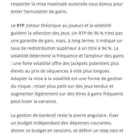
respecter la mise maximale autorisée sous bonus pour
éviter l’annulation de gains.
Le
RTP
(retour théorique au joueur) et la
volatilité
guident la sélection des jeux. Un RTP de 96 % n’est pas
une garantie de gain, mais, à long terme, il indique un
taux de redistribution supérieur à un titre à 94 %. La
volatilité détermine la fréquence et l’ampleur des gains
: une forte volatilité offre des jackpots potentiels plus
élevés au prix de séquences à vide plus longues.
Adapter la mise à la volatilité est une forme de gestion
du risque : miser plus petit sur des jeux tendus et
augmenter légèrement sur des titres à gains fréquents
peut lisser la variance.
La gestion de bankroll reste la pierre angulaire. Fixer
un budget indépendant des dépenses courantes,
diviser ce budget en sessions, et définir un stop-loss et