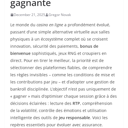
gagnante
December 21, 2025
Gregor Novak
Le monde du
casino en ligne
a profondément évolué,
passant d’une simple alternative virtuelle aux salles
physiques à un écosystème complet où se croisent
innovation, sécurité des paiements,
bonus de
bienvenue
sophistiqués, jeux RNG et croupiers en
direct. Pour en tirer le meilleur, la priorité est de
sélectionner des plateformes fiables, de comprendre
les règles invisibles – comme les conditions de mise et
les contributions par jeu – et d’adopter une gestion de
bankroll disciplinée. L’objectif n’est pas uniquement de
« gagner » mais d’optimiser chaque session grâce à des
décisions éclairées : lecture des
RTP
, compréhension
de la
volatilité
, contrôle des émotions et utilisation
intelligente des outils de
jeu responsable
. Voici les
repères essentiels pour évoluer avec assurance.