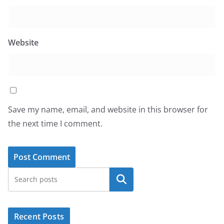
Website
Save my name, email, and website in this browser for
the next time I comment.
Search
Recent Posts