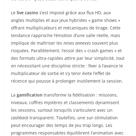
Le
live casino
s’est imposé grâce aux flux HD, aux
angles multiples et aux jeux hybrides « game shows »
offrant multiplicateurs et mécaniques de tirage. Cette
tendance rapproche l’émotion d’une salle réelle, mais
implique de maîtriser les
mises annexes
souvent plus
risquées. Parallèlement, l’essor des « crash games » et
des formats ultra-rapides attire par leur simplicité, tout
en nécessitant une discipline stricte : fixer à l’avance le
multiplicateur de sortie et s’y tenir évite l’effet de
récence qui pousse à prolonger inutilement la session.
La
gamification
transforme la fidélisation : missions,
niveaux, coffres mystères et classements dynamisent
les sessions, surtout lorsqu’ils s’articulent avec un
cashback
transparent. Toutefois, une sur-stimulation
peut encourager des temps de jeu trop longs. Les
programmes responsables équilibrent l’animation avec