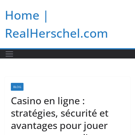
Skip
Home |
to
content
RealHerschel.com
BLOG
Casino en ligne :
stratégies, sécurité et
avantages pour jouer