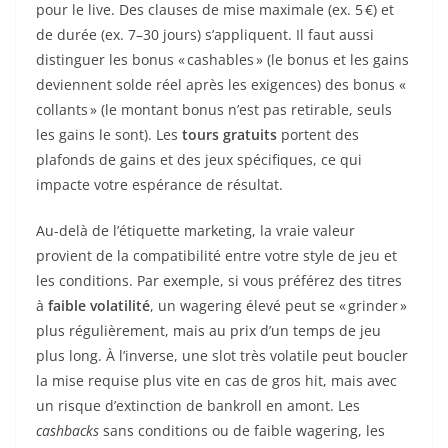
pour le live. Des clauses de mise maximale (ex. 5 €) et
de durée (ex. 7–30 jours) s’appliquent. Il faut aussi
distinguer les bonus « cashables » (le bonus et les gains
deviennent solde réel après les exigences) des bonus «
collants » (le montant bonus n’est pas retirable, seuls
les gains le sont). Les
tours gratuits
portent des
plafonds de gains et des jeux spécifiques, ce qui
impacte votre espérance de résultat.
Au-delà de l’étiquette marketing, la vraie valeur
provient de la compatibilité entre votre style de jeu et
les conditions. Par exemple, si vous préférez des titres
à
faible volatilité
, un wagering élevé peut se « grinder »
plus régulièrement, mais au prix d’un temps de jeu
plus long. À l’inverse, une slot très volatile peut boucler
la mise requise plus vite en cas de gros hit, mais avec
un risque d’extinction de bankroll en amont. Les
cashbacks
sans conditions ou de faible wagering, les