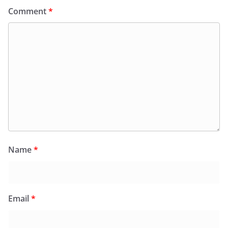
Comment
*
Name
*
Email
*