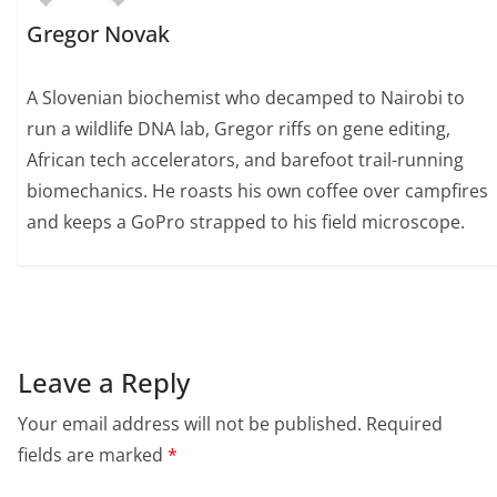
Gregor Novak
A Slovenian biochemist who decamped to Nairobi to
run a wildlife DNA lab, Gregor riffs on gene editing,
African tech accelerators, and barefoot trail-running
biomechanics. He roasts his own coffee over campfires
and keeps a GoPro strapped to his field microscope.
Leave a Reply
Your email address will not be published.
Required
fields are marked
*