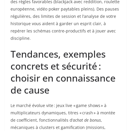
des règles favorables (blackjack avec reddition, roulette
européenne, vidéo poker paytables pleins). Des pauses
régulières, des limites de session et l’analyse de votre
historique vous aident à garder un esprit clair, à
repérer les schémas contre-productifs et à jouer avec
discipline.
Tendances, exemples
concrets et sécurité :
choisir en connaissance
de cause
Le marché évolue vite : jeux live « game shows » à
multiplicateurs dynamiques, titres « crash » à montée
de coefficient, fonctionnalités d’
achat de bonus
,
mécaniques à clusters et gamification (missions,