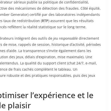
pérateur sérieux publie sa politique de confidentialité,
tive des mécanismes de détection des fraudes. Côté équité,
ber Generator) certifié par des laboratoires indépendants
s taux de redistribution (
RTP
) assurent que les résultats
és reflètent la réalité statistique sur le long terme.
pérateurs intègrent des outils de
jeu responsable
directement
s de mise, rappels de session, historique d’activité, périodes
mes d’aide. La transparence s’invite également dans les
tion des jeux, délais d’expiration, mise maximale). Une
lentendus. La qualité du support client (chat 24/7, e‑mail,
absence de frais cachés complètent le tableau. Un
ture robuste et des pratiques responsables, puis des jeux
timiser l’expérience et le
e plaisir