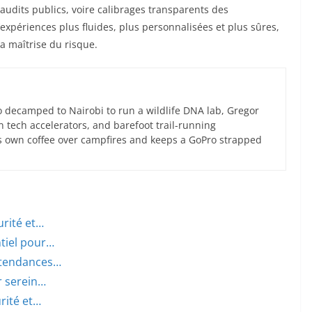
 audits publics, voire calibrages transparents des
expériences plus fluides, plus personnalisées et plus sûres,
la maîtrise du risque.
 decamped to Nairobi to run a wildlife DNA lab, Gregor
an tech accelerators, and barefoot trail-running
s own coffee over campfires and keeps a GoPro strapped
urité et…
ntiel pour…
t tendances…
er serein…
rité et…