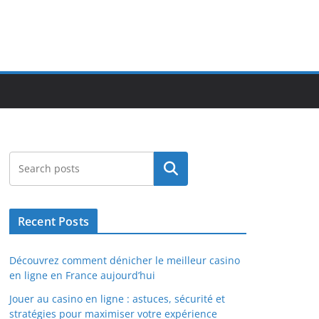
Search
Recent Posts
Découvrez comment dénicher le meilleur casino
en ligne en France aujourd’hui
Jouer au casino en ligne : astuces, sécurité et
stratégies pour maximiser votre expérience