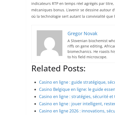
indicateurs RTP en temps réel agrégés par titre,
mécaniques bonus. L’avenir se dessine autour d’
où la technologie sert autant la convivialité que 
Gregor Novak
A Slovenian biochemist who
riffs on gene editing, Afric
biomechanics. He roasts hi
to his field microscope.
Related Posts:
Casino en ligne : guide stratégique, séc
Casino Belgique en ligne: le guide esse
Casino en ligne : stratégies, sécurité e
Casino en ligne : jouer intelligent, rest
Casino en ligne 2026 : innovations, sécu