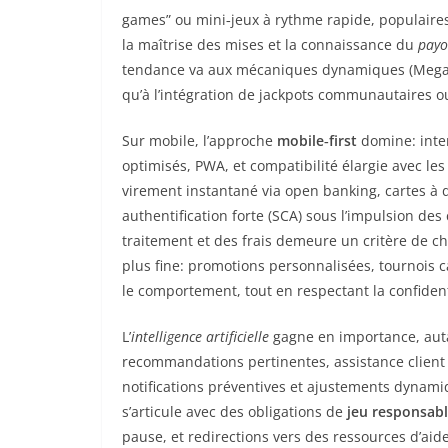
games” ou mini‑jeux à rythme rapide, populaires
la maîtrise des mises et la connaissance du
payo
tendance va aux mécaniques dynamiques (Megaway
qu’à l’intégration de jackpots communautaires ou
Sur mobile, l’approche
mobile‑first
domine: inte
optimisés, PWA, et compatibilité élargie avec les
virement instantané via open banking, cartes à 
authentification forte (SCA) sous l’impulsion de
traitement et des frais demeure un critère de ch
plus fine: promotions personnalisées, tournois 
le comportement, tout en respectant la confident
L’
intelligence artificielle
gagne en importance, auta
recommandations pertinentes, assistance client
notifications préventives et ajustements dynami
s’articule avec des obligations de
jeu responsab
pause, et redirections vers des ressources d’aid