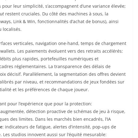
 pour leur simplicité, s’accompagnent d’une variance élevée;
ut
restent cruciales. Du côté des machines à sous, la
s, Link & Win, fonctionnalités d’achat de bonus), ainsi
 localisés.
rfaces verticales, navigation one‑hand, temps de chargement
 wallets. Les paiements évoluent vers des retraits accélérés:
débits plus rapides, portefeuilles numériques et
s cadres réglementaires. La transparence des délais de
oix décisif. Parallèlement, la segmentation des offres devient
calibrés par niveau, et recommandations de jeux fondées sur
ialité et les préférences de chaque joueur.
nt pour l’expérience que pour la protection:
 augmentée, détection proactive de schémas de jeu à risque,
ques des limites. Dans les marchés bien encadrés, l’IA
le
: indicateurs de fatigue, alertes d’intensité, pop‑ups de
e. Les studios innovent aussi sur l’équité mesurable: