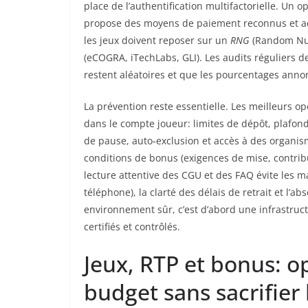
place de l’authentification multifactorielle. Un o
propose des moyens de paiement reconnus et ac
les jeux doivent reposer sur un
RNG
(Random Num
(eCOGRA, iTechLabs, GLI). Les audits réguliers de
restent aléatoires et que les pourcentages annonc
La prévention reste essentielle. Les meilleurs o
dans le compte joueur: limites de dépôt, plafond
de pause, auto‑exclusion et accès à des organis
conditions de bonus (exigences de mise, contribu
lecture attentive des CGU et des FAQ évite les ma
téléphone), la clarté des délais de retrait et l’
environnement sûr, c’est d’abord une infrastruc
certifiés et contrôlés.
Jeux, RTP et bonus: op
budget sans sacrifier l