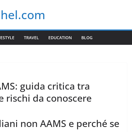
chel.com
FESTYLE
TRAVEL
EDUCATION
BLOG
MS: guida critica tra
 e rischi da conoscere
aliani non AAMS e perché se