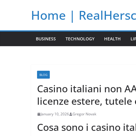
Skip
Home | RealHers
to
content
BUSINESS
TECHNOLOGY
HEALTH
LI
BLOG
Casino italiani non AA
licenze estere, tutele
January 10, 2026
Gregor Novak
Cosa sono i casino it