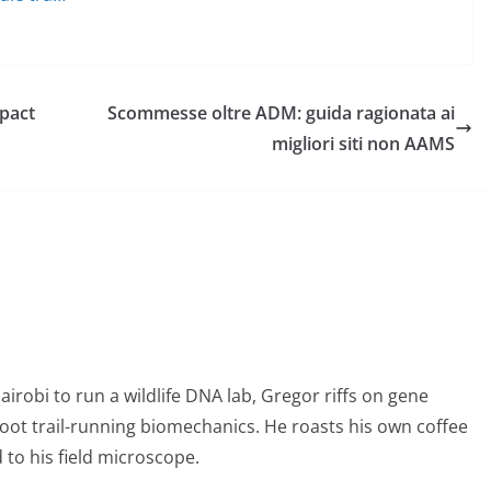
pact
Scommesse oltre ADM: guida ragionata ai
migliori siti non AAMS
obi to run a wildlife DNA lab, Gregor riffs on gene
foot trail-running biomechanics. He roasts his own coffee
to his field microscope.