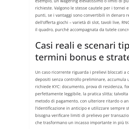
esempio, un wagering elevatissimo o limiti di punt
richieste. Valgono le stesse cautele per i torne
punti, se i vantaggi sono convertibili in denaro re
dell’offerta giochi – varietà di slot, tavoli live, R
il quadro, purché accompagnata da tutele concr
Casi reali e scenari tip
termini bonus e strat
Un caso ricorrente riguarda i prelievi bloccati a
depositi senza controllo preliminare, accumula una
richiede KYC: documento, prova di residenza, fo
perfettamente leggibile, la pratica slitta; talvo
metodo di pagamento, con ulteriore ritardo o an
l’identificazione in anticipo e utilizzare sempre s
bisogna verificare limiti di prelievo per transazi
che trasformano un incasso importante in più tr