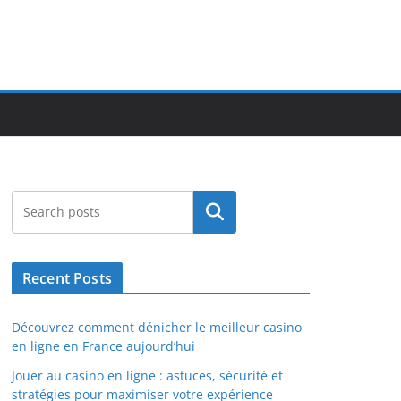
Search
Recent Posts
Découvrez comment dénicher le meilleur casino
en ligne en France aujourd’hui
Jouer au casino en ligne : astuces, sécurité et
stratégies pour maximiser votre expérience