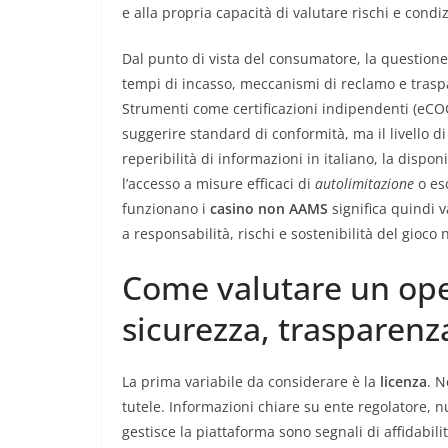
e alla propria capacità di valutare rischi e condiz
Dal punto di vista del consumatore, la questione
tempi di incasso, meccanismi di reclamo e trasp
Strumenti come certificazioni indipendenti (eCO
suggerire standard di conformità, ma il livello d
reperibilità di informazioni in italiano, la dispon
l’accesso a misure efficaci di
autolimitazione
o es
funzionano i
casino non AAMS
significa quindi 
a responsabilità, rischi e sostenibilità del gioco
Come valutare un op
sicurezza, trasparenza
La prima variabile da considerare è la
licenza
. N
tutele. Informazioni chiare su ente regolatore, 
gestisce la piattaforma sono segnali di affidabili