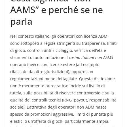
AAMS” e perché se ne
parla
Nel contesto italiano, gli operatori con licenza ADM
sono sottoposti a regole stringenti su trasparenza, limiti
di gioco, controlli anti-riciclaggio, verifica dell’età e
strumenti di autolimitazione. I
casino italiani non AAMS
operano invece con licenze estere (ad esempio
rilasciate da altre giurisdizioni), oppure con
regolamentazioni meno dettagliate. Questa distinzione
non è meramente burocratica: incide sul livello di
tutela, sulla possibilità di risolvere controversie e sulla
qualità dei controlli tecnici (RNG, payout, responsabilità
sociale). L’attrattiva degli operatori non ADM nasce
spesso da promozioni aggressive, limiti di puntata più
elastici o un’offerta di giochi particolarmente ampia,