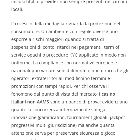
inclusi titoli o provider non sempre presenti nei circuiti
locali.
Il rovescio della medaglia riguarda la protezione del
consumatore. Un ambiente con regole diverse può
esporre a rischi maggiori quando si tratta di
sospensioni di conto, ritardi nei pagamenti, term of
service opachi o procedure KYC applicate in modo non
uniforme. La compliance con normative europee e
nazionali può variare sensibilmente e non è raro che gli
operatori extraterritoriali modifichino termini e
promozioni con tempi rapidi. Per chi osserva il
fenomeno dal punto di vista del mercato, i
casino
italiani non AAMS
sono un banco di prova: evidenziano
quanto la concorrenza internazionale spinga
innovazione (gamification, tournament globali, jackpot
progressivi multi-giurisdizione) ma anche quanta
attenzione serva per preservare sicurezza e gioco