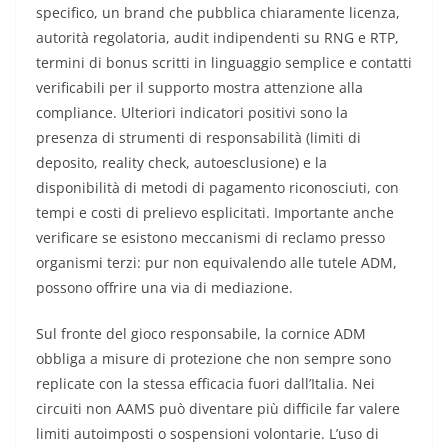
specifico, un brand che pubblica chiaramente licenza,
autorità regolatoria, audit indipendenti su RNG e RTP,
termini di bonus scritti in linguaggio semplice e contatti
verificabili per il supporto mostra attenzione alla
compliance. Ulteriori indicatori positivi sono la
presenza di strumenti di responsabilità (limiti di
deposito, reality check, autoesclusione) e la
disponibilità di metodi di pagamento riconosciuti, con
tempi e costi di prelievo esplicitati. Importante anche
verificare se esistono meccanismi di reclamo presso
organismi terzi: pur non equivalendo alle tutele ADM,
possono offrire una via di mediazione.
Sul fronte del gioco responsabile, la cornice ADM
obbliga a misure di protezione che non sempre sono
replicate con la stessa efficacia fuori dall’Italia. Nei
circuiti non AAMS può diventare più difficile far valere
limiti autoimposti o sospensioni volontarie. L’uso di