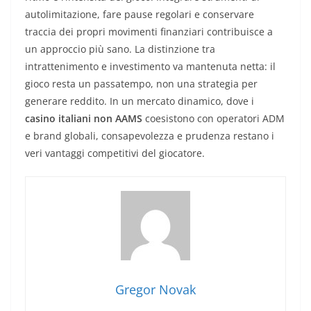
autolimitazione, fare pause regolari e conservare
traccia dei propri movimenti finanziari contribuisce a
un approccio più sano. La distinzione tra
intrattenimento e investimento va mantenuta netta: il
gioco resta un passatempo, non una strategia per
generare reddito. In un mercato dinamico, dove i
casino italiani non AAMS
coesistono con operatori ADM
e brand globali, consapevolezza e prudenza restano i
veri vantaggi competitivi del giocatore.
Gregor Novak