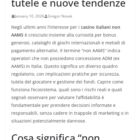
tutele e nuove tendenze
January 10, 2026
Gregor Novak
Negli ultimi anni l’interesse per i
casino italiani non
AAMS
è cresciuto insieme alla curiosità per bonus
generosi, cataloghi di giochi internazionali e metodi di
pagamento alternativi. Il termine “non AAMS” indica
operatori che non possiedono concessione ADM (ex
AAMS) in Italia. Questo significa un diverso quadro
regolatorio, con implicazioni pratiche per sicurezza,
tutela del giocatore e gestione dei fondi. Capire come
funziona l’ecosistema, quali sono i rischi reali e quali
segnali osservare per valutare l’affidabilità è
fondamentale per prendere decisioni informate e
responsabili, senza cadere in trappole di marketing o in
situazioni potenzialmente dannose.
Cosa significa “non