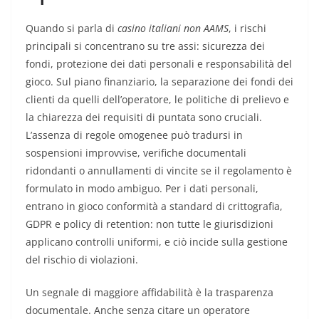
Quando si parla di
casino italiani non AAMS
, i rischi
principali si concentrano su tre assi: sicurezza dei
fondi, protezione dei dati personali e responsabilità del
gioco. Sul piano finanziario, la separazione dei fondi dei
clienti da quelli dell’operatore, le politiche di prelievo e
la chiarezza dei requisiti di puntata sono cruciali.
L’assenza di regole omogenee può tradursi in
sospensioni improvvise, verifiche documentali
ridondanti o annullamenti di vincite se il regolamento è
formulato in modo ambiguo. Per i dati personali,
entrano in gioco conformità a standard di crittografia,
GDPR e policy di retention: non tutte le giurisdizioni
applicano controlli uniformi, e ciò incide sulla gestione
del rischio di violazioni.
Un segnale di maggiore affidabilità è la trasparenza
documentale. Anche senza citare un operatore