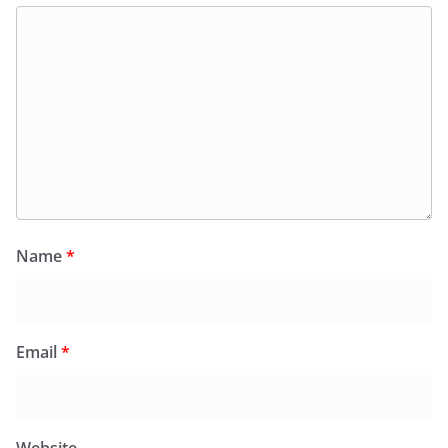
Name
*
Email
*
Website