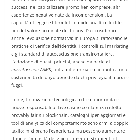
successi nel capitalizzare promo ben comprese, altri
esperienze negative nate da incomprensioni. La
capacità di leggere i termini in modo analitico incide
più del valore nominale del bonus. Da considerare
anche l’evoluzione normativa: in Europa si rafforzano le
pratiche di verifica dell’identità, i controlli sul marketing
e gli standard di autoesclusione transfrontaliera.
L’adozione di questi principi, anche da parte di
operatori non AAMS
, potrà differenziare chi punta a una
sostenibilità di lungo periodo da chi privilegia il mordi e
fuggi.
Infine, l’innovazione tecnologica offre opportunità e
nuove responsabilità. Live casino con latenza ridotta,
provably fair su blockchain, cataloghi iper-aggiornati e
tool di analytics del comportamento sono armi a doppio
taglio: migliorano l’esperienza ma possono aumentare il
ritmo e l’intensità del gioco. Integrare strumenti di