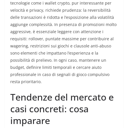
tecnologie come i wallet crypto, pur interessante per
velocità e privacy, richiede prudenza: la reversibilità
delle transazioni è ridotta e l’esposizione alla volatilità
aggiunge complessità. In presenza di promozioni molto
aggressive, è essenziale leggere con attenzione i
requisiti: rollover, puntate massime per contribuire al
wagering, restrizioni sui giochi e clausole anti-abuso
sono elementi che impattano l’esperienza e la
possibilità di prelievo. In ogni caso, mantenere un
budget, definire limiti temporali e cercare aiuto
professionale in caso di segnali di gioco compulsivo
resta prioritario.
Tendenze del mercato e
casi concreti: cosa
imparare