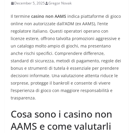
December 5, 2025
Gregor Novak
Il termine
casino non AAMS
indica piattaforme di gioco
online non autorizzate dall’ADM (ex AAMS), l’ente
regolatore italiano. Questi operatori operano con
licenze estere, offrono talvolta promozioni aggressive e
un catalogo molto ampio di giochi, ma presentano
anche rischi specifici. Comprendere differenze,
standard di sicurezza, metodi di pagamento, regole dei
bonus e strumenti di tutela è essenziale per prendere
decisioni informate. Una valutazione attenta riduce le
sorprese, protegge il bankroll e consente di vivere
l’esperienza di gioco con maggiore responsabilità e
trasparenza.
Cosa sono i casino non
AAMS e come valutarli