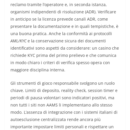
reclamo tramite l’operatore e, in seconda istanza,
organismi indipendenti di risoluzione (ADR). Verificare
in anticipo se la licenza prevede canali ADR, come
presentare la documentazione e in quali tempistiche, è
una buona pratica. Anche la conformità ai protocolli
AML/KYC
e la conservazione sicura dei documenti
identificativi sono aspetti da considerare: un casino che
richiede KYC prima del primo prelievo e che comunica
in modo chiaro i criteri di verifica spesso opera con
maggiore disciplina interna.
Gli strumenti di gioco responsabile svolgono un ruolo
chiave. Limiti di deposito, reality check, session timer e
periodi di pausa volontari sono indicatori positivi, ma
non tutti i siti non AAMS li implementano allo stesso
modo. L’assenza di integrazione con i sistemi italiani di
autoesclusione centralizzata rende ancora più
importante impostare limiti personali e rispettare un