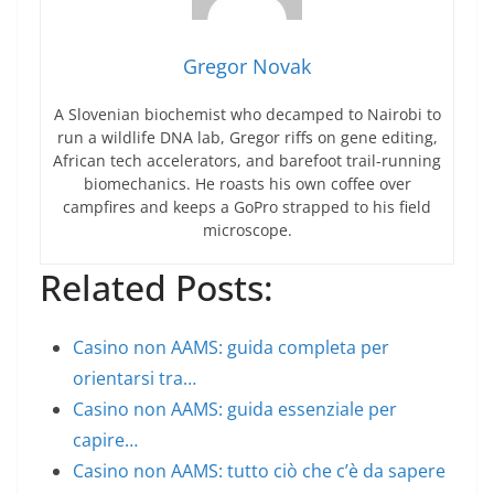
Gregor Novak
A Slovenian biochemist who decamped to Nairobi to
run a wildlife DNA lab, Gregor riffs on gene editing,
African tech accelerators, and barefoot trail-running
biomechanics. He roasts his own coffee over
campfires and keeps a GoPro strapped to his field
microscope.
Related Posts:
Casino non AAMS: guida completa per
orientarsi tra…
Casino non AAMS: guida essenziale per
capire…
Casino non AAMS: tutto ciò che c’è da sapere