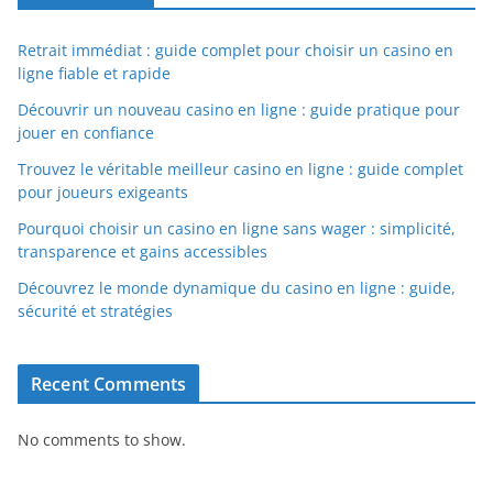
Retrait immédiat : guide complet pour choisir un casino en
ligne fiable et rapide
Découvrir un nouveau casino en ligne : guide pratique pour
jouer en confiance
Trouvez le véritable meilleur casino en ligne : guide complet
pour joueurs exigeants
Pourquoi choisir un casino en ligne sans wager : simplicité,
transparence et gains accessibles
Découvrez le monde dynamique du casino en ligne : guide,
sécurité et stratégies
Recent Comments
No comments to show.