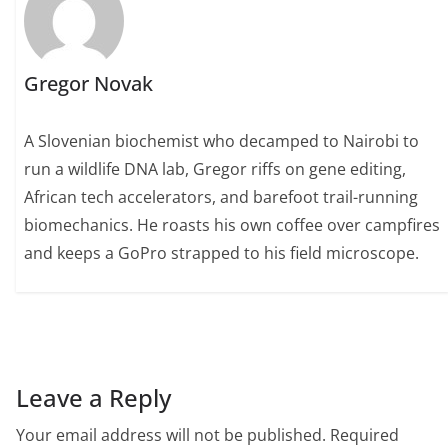
Gregor Novak
A Slovenian biochemist who decamped to Nairobi to
run a wildlife DNA lab, Gregor riffs on gene editing,
African tech accelerators, and barefoot trail-running
biomechanics. He roasts his own coffee over campfires
and keeps a GoPro strapped to his field microscope.
Leave a Reply
Your email address will not be published.
Required