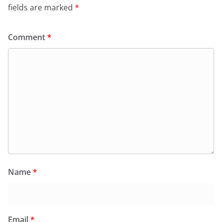
fields are marked
*
Comment
*
Name
*
Email
*