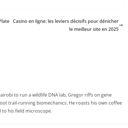
Plate
Casino en ligne: les leviers décisifs pour dénicher
le meilleur site en 2025
obi to run a wildlife DNA lab, Gregor riffs on gene
foot trail-running biomechanics. He roasts his own coffee
to his field microscope.