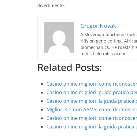
divertimento.
Gregor Novak
A Slovenian biochemist who
riffs on gene editing, Afric
biomechanics. He roasts hi
to his field microscope.
Related Posts:
Casino online migliori: come riconoscer
Casino online migliori: guida pratica pe
Casino online migliori: la guida pratica
Migliori siti non AAMS: come riconosce
Casino online migliori: come riconoscer
Casino online migliori: la guida pratica