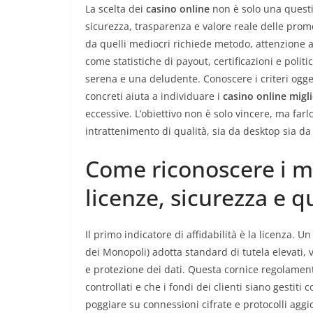
La scelta dei
casino online
non è solo una questio
sicurezza, trasparenza e valore reale delle promo
da quelli mediocri richiede metodo, attenzione ai 
come statistiche di payout, certificazioni e politi
serena e una deludente. Conoscere i criteri ogge
concreti aiuta a individuare i
casino online migli
eccessive. L’obiettivo non è solo vincere, ma far
intrattenimento di qualità, sia da desktop sia da
Come riconoscere i mi
licenze, sicurezza e qu
Il primo indicatore di affidabilità è la licenza. 
dei Monopoli) adotta standard di tutela elevati, ve
e protezione dei dati. Questa cornice regolamenta
controllati e che i fondi dei clienti siano gestiti
poggiare su connessioni cifrate e protocolli agg