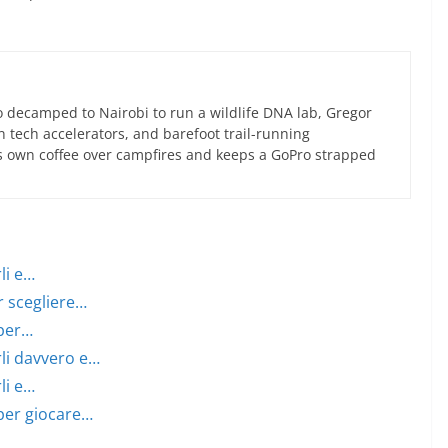
 decamped to Nairobi to run a wildlife DNA lab, Gregor
an tech accelerators, and barefoot trail-running
s own coffee over campfires and keeps a GoPro strapped
li e…
r scegliere…
 per…
rli davvero e…
li e…
 per giocare…