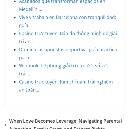
Acabados que transforman espacios en
Medellín:…
Vive y trabaja en Barcelona con tranquilidad:
guía…
Casino trực tuyến: Bản đồ thông minh để giải
trí an…
Domina las apuestas deportiva: guía práctica
para…
Winbook: bệ phóng giải trí cá cược số với
trải…
Casino trực tuyến: Kim chỉ nam trải nghiệm
an toàn,…
When Love Becomes Leverage: Navigating Parental