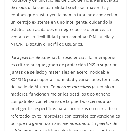
robustos y certificaciones de ciclo de vida. Para
puertas
de madera
, la compatibilidad suele ser mayor: hay
equipos que sustituyen la manija tubular o convierten
un cerrojo existente en uno inteligente, cuidando la
estética con acabados en negro, acero o bronce. La
ventaja es la flexibilidad para combinar PIN, huella y
NFC/RFID según el perfil de usuarios.
Para
puertas de exterior
, la resistencia a la intemperie
es crítica: busque grado de protección IP65 o superior,
juntas de sellado y materiales en acero inoxidable
304/316 para soportar humedad y variaciones térmicas
del Valle de Aburrá. En
puertas corredizas
(aluminio o
madera), funcionan mejor los pestillos tipo gancho
compatibles con el carro de la puerta, o cerraduras
inteligentes específicas para corredizas con cerradero
reforzado; evite improvisar con cerrojos convencionales
porque no garantizan anclaje adecuado. En
puertas de
vidrio
templado, existen soluciones con herrajes tipo