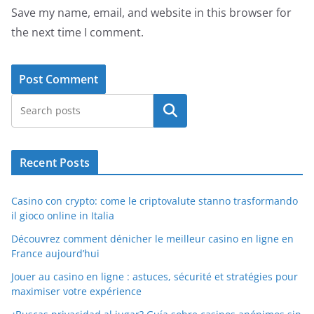
Save my name, email, and website in this browser for
the next time I comment.
Search
Recent Posts
Casino con crypto: come le criptovalute stanno trasformando
il gioco online in Italia
Découvrez comment dénicher le meilleur casino en ligne en
France aujourd’hui
Jouer au casino en ligne : astuces, sécurité et stratégies pour
maximiser votre expérience