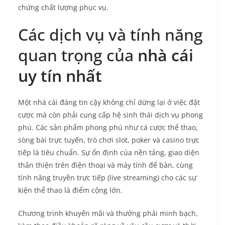
chứng chất lượng phục vụ.
Các dịch vụ và tính năng
quan trọng của
nhà cái
uy tín nhất
Một nhà cái đáng tin cậy không chỉ dừng lại ở việc đặt
cược mà còn phải cung cấp hệ sinh thái dịch vụ phong
phú. Các sản phẩm phong phú như cá cược thể thao,
sòng bài trực tuyến, trò chơi slot, poker và casino trực
tiếp là tiêu chuẩn. Sự ổn định của nền tảng, giao diện
thân thiện trên điện thoại và máy tính để bàn, cùng
tính năng truyền trực tiếp (live streaming) cho các sự
kiện thể thao là điểm cộng lớn.
Chương trình khuyến mãi và thưởng phải minh bạch,