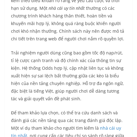
kèm theo điều khoản rõ ràng về yêu cầu cược và thời
hạn sử dụng. Một
nhà cái uy tín nhất
thường có các
chương trình khách hàng thân thiết, hoàn tiền và
khuyến mãi hợp lý, không quá ràng buộc khiến người
chơi khó nhận thưởng. Chính sách này nên được mô tả
chi tiết trên trang web để người chơi nắm rõ quyền lợi.
Trải nghiệm người dùng cũng bao gồm tốc độ nạp/rút,
tỉ lệ cược cạnh tranh và độ chính xác của thông tin sự
kiện. Hệ thống Odds hợp lý, cập nhật liên tục và không
xuất hiện sự sai lệch bất thường giữa các kèo là biểu
hiện của nền tảng chuyên nghiệp. Hỗ trợ đa ngôn ngữ,
đặc biệt là tiếng Việt, giúp người chơi dễ dàng tương
tác và giải quyết vấn đề phát sinh.
Để tham khảo lựa chọn, có thể tra cứu danh sách và
đánh giá các nền tảng qua các trang đánh giá độc lập.
Một ví dụ tham khảo cho người tìm kiếm là
nhà cái uy
tín nhất
, nơi cung cấp các tiêu chí so sánh rõ ràng giữa