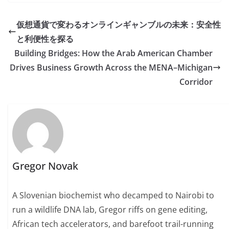
仮想通貨で変わるオンラインギャンブルの未来：安全性
と利便性を探る
Building Bridges: How the Arab American Chamber
Drives Business Growth Across the MENA–Michigan
Corridor
Gregor Novak
A Slovenian biochemist who decamped to Nairobi to
run a wildlife DNA lab, Gregor riffs on gene editing,
African tech accelerators, and barefoot trail-running