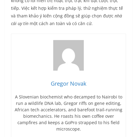
không có lỗi hiển thị hoặc trục trặc khi đặt cược trực
tiếp. Việc kết hợp kiểm tra pháp lý, thử nghiệm thực tế
và tham khảo ý kiến cộng đồng sẽ giúp chọn được
nhà
cái uy tín
một cách an toàn và có căn cứ.
Gregor Novak
A Slovenian biochemist who decamped to Nairobi to
run a wildlife DNA lab, Gregor riffs on gene editing,
African tech accelerators, and barefoot trail-running
biomechanics. He roasts his own coffee over
campfires and keeps a GoPro strapped to his field
microscope.