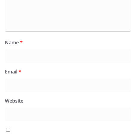
Name
*
Email
*
Website