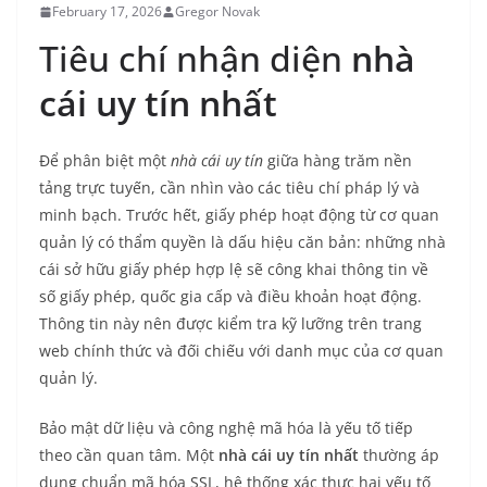
February 17, 2026
Gregor Novak
Tiêu chí nhận diện
nhà
cái uy tín nhất
Để phân biệt một
nhà cái uy tín
giữa hàng trăm nền
tảng trực tuyến, cần nhìn vào các tiêu chí pháp lý và
minh bạch. Trước hết, giấy phép hoạt động từ cơ quan
quản lý có thẩm quyền là dấu hiệu căn bản: những nhà
cái sở hữu giấy phép hợp lệ sẽ công khai thông tin về
số giấy phép, quốc gia cấp và điều khoản hoạt động.
Thông tin này nên được kiểm tra kỹ lưỡng trên trang
web chính thức và đối chiếu với danh mục của cơ quan
quản lý.
Bảo mật dữ liệu và công nghệ mã hóa là yếu tố tiếp
theo cần quan tâm. Một
nhà cái uy tín nhất
thường áp
dụng chuẩn mã hóa SSL, hệ thống xác thực hai yếu tố