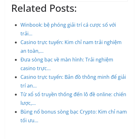
Related Posts:
Winbook: bệ phóng giải trí cá cược số với
trải…
Casino trực tuyến: Kim chỉ nam trải nghiệm
an toàn,…
Đưa sòng bạc về màn hình: Trải nghiệm
casino trực…
Casino trực tuyến: Bản đồ thông minh để giải
trí an…
Từ xổ số truyền thống đến lô đề online: chiến
lược,…
Bùng nổ bonus sòng bạc Crypto: Kim chỉ nam
tối ưu…