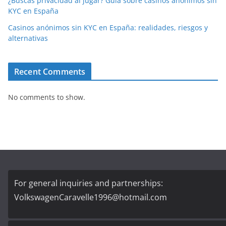
¿Buscas privacidad al jugar? Guía sobre casinos anónimos sin
KYC en España
Casinos anónimos sin KYC en España: realidades, riesgos y
alternativas
Recent Comments
No comments to show.
For general inquiries and partnerships:
VolkswagenCaravelle1996@hotmail.com