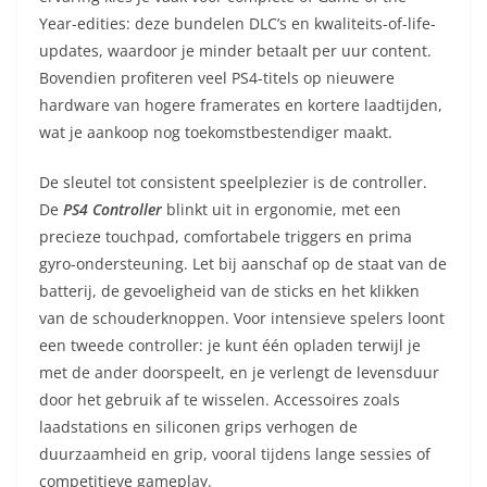
Year-edities: deze bundelen DLC’s en kwaliteits-of-life-
updates, waardoor je minder betaalt per uur content.
Bovendien profiteren veel PS4-titels op nieuwere
hardware van hogere framerates en kortere laadtijden,
wat je aankoop nog toekomstbestendiger maakt.
De sleutel tot consistent speelplezier is de controller.
De
PS4 Controller
blinkt uit in ergonomie, met een
precieze touchpad, comfortabele triggers en prima
gyro-ondersteuning. Let bij aanschaf op de staat van de
batterij, de gevoeligheid van de sticks en het klikken
van de schouderknoppen. Voor intensieve spelers loont
een tweede controller: je kunt één opladen terwijl je
met de ander doorspeelt, en je verlengt de levensduur
door het gebruik af te wisselen. Accessoires zoals
laadstations en siliconen grips verhogen de
duurzaamheid en grip, vooral tijdens lange sessies of
competitieve gameplay.