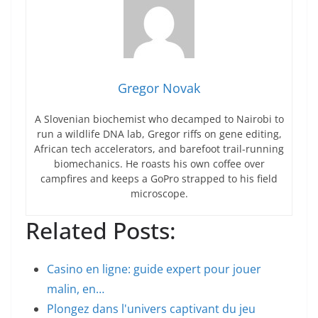
Gregor Novak
A Slovenian biochemist who decamped to Nairobi to
run a wildlife DNA lab, Gregor riffs on gene editing,
African tech accelerators, and barefoot trail-running
biomechanics. He roasts his own coffee over
campfires and keeps a GoPro strapped to his field
microscope.
Related Posts:
Casino en ligne: guide expert pour jouer
malin, en…
Plongez dans l'univers captivant du jeu