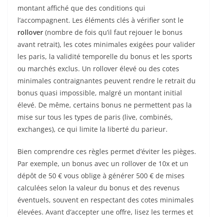
montant affiché que des conditions qui
l’accompagnent. Les éléments clés à vérifier sont le
rollover
(nombre de fois qu’il faut rejouer le bonus
avant retrait), les cotes minimales exigées pour valider
les paris, la validité temporelle du bonus et les sports
ou marchés exclus. Un rollover élevé ou des cotes
minimales contraignantes peuvent rendre le retrait du
bonus quasi impossible, malgré un montant initial
élevé. De même, certains bonus ne permettent pas la
mise sur tous les types de paris (live, combinés,
exchanges), ce qui limite la liberté du parieur.
Bien comprendre ces règles permet d’éviter les pièges.
Par exemple, un bonus avec un rollover de 10x et un
dépôt de 50 € vous oblige à générer 500 € de mises
calculées selon la valeur du bonus et des revenus
éventuels, souvent en respectant des cotes minimales
élevées. Avant d’accepter une offre, lisez les termes et