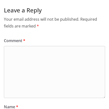
Leave a Reply
Your email address will not be published.
Required
fields are marked
*
Comment
*
Name
*