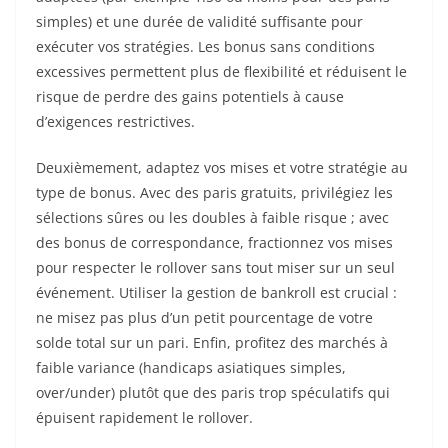
simples) et une durée de validité suffisante pour
exécuter vos stratégies. Les bonus sans conditions
excessives permettent plus de flexibilité et réduisent le
risque de perdre des gains potentiels à cause
d’exigences restrictives.
Deuxièmement, adaptez vos mises et votre stratégie au
type de bonus. Avec des paris gratuits, privilégiez les
sélections sûres ou les doubles à faible risque ; avec
des bonus de correspondance, fractionnez vos mises
pour respecter le rollover sans tout miser sur un seul
événement. Utiliser la gestion de bankroll est crucial :
ne misez pas plus d’un petit pourcentage de votre
solde total sur un pari. Enfin, profitez des marchés à
faible variance (handicaps asiatiques simples,
over/under) plutôt que des paris trop spéculatifs qui
épuisent rapidement le rollover.