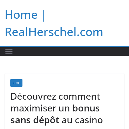
Skip
Home |
to
content
RealHerschel.com
BLOG
Découvrez comment
maximiser un
bonus
sans dépôt
au casino