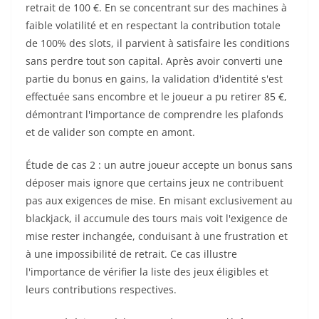
retrait de 100 €. En se concentrant sur des machines à
faible volatilité et en respectant la contribution totale
de 100% des slots, il parvient à satisfaire les conditions
sans perdre tout son capital. Après avoir converti une
partie du bonus en gains, la validation d'identité s'est
effectuée sans encombre et le joueur a pu retirer 85 €,
démontrant l'importance de comprendre les plafonds
et de valider son compte en amont.
Étude de cas 2 : un autre joueur accepte un bonus sans
déposer mais ignore que certains jeux ne contribuent
pas aux exigences de mise. En misant exclusivement au
blackjack, il accumule des tours mais voit l'exigence de
mise rester inchangée, conduisant à une frustration et
à une impossibilité de retrait. Ce cas illustre
l'importance de vérifier la liste des jeux éligibles et
leurs contributions respectives.