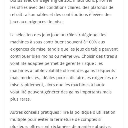
bonus avec un wagering de 20x. Il faut donc prioriser
les offres avec des conditions claires, des plafonds de
retrait raisonnables et des contributions élevées des
jeux aux exigences de mise.
La sélection des jeux joue un rôle stratégique : les
machines à sous contribuent souvent à 100% aux
exigences de mise, tandis que les jeux de table peuvent
contribuer bien moins ou même 0%. Choisir des titres à
volatilité adaptée permet de gérer le risque : les
machines à faible volatilité offrent des gains fréquents
mais modestes, idéales pour satisfaire les exigences de
mise rapidement, alors que les machines à haute
volatilité peuvent générer des gains importants mais
plus rares.
Autres conseils pratiques : lire la politique d'utilisation
multiple pour éviter la fermeture de comptes si
plusieurs offres sont réclamées de manière abusive,