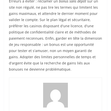
Erreurs à éviter : réclamer un
bonus sans dépôt
sur un
site non régulé, ne pas lire les termes qui limitent les
gains maximaux, et attendre le dernier moment pour
valider le compte. Sur le plan légal et sécuritaire,
préférer les casinos disposant d'une licence, d'une
politique de confidentialité claire et de méthodes de
paiement reconnues. Enfin, garder en tête la dimension
de jeu responsable : un bonus est une opportunité
pour tester et s'amuser, non un moyen garanti de
gains. Adopter des limites personnelles de temps et
d'argent évite que la recherche de gains liés aux
bonuses ne devienne problématique.