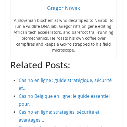
Gregor Novak
A Slovenian biochemist who decamped to Nairobi to
run a wildlife DNA lab, Gregor riffs on gene editing,
African tech accelerators, and barefoot trail-running
biomechanics. He roasts his own coffee over
campfires and keeps a GoPro strapped to his field
microscope.
Related Posts:
Casino en ligne : guide stratégique, sécurité
et…
Casino Belgique en ligne: le guide essentiel
pour…
Casino en ligne: stratégies, sécurité et
avantages…