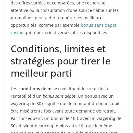
des offres variées et comparées, une recherche
attentive ou la consultation d'une source fiable sur les
promotions peut aider à repérer les meilleures
opportunités, comme par exemple
bonus sans depot
casino
qui répertorie diverses offres disponibles.
Conditions, limites et
stratégies pour tirer le
meilleur parti
Les
conditions de mise
constituent le cœur de la
rentabilité d'un
bonus sans dépôt
. Un bonus avec un
wagering de 30x signifie que le montant du bonus doit
être misé trente fois avant toute demande de retrait.
Par conséquent, un bonus de 10 € avec un wagering de
50x devient beaucoup moins attractif que le même