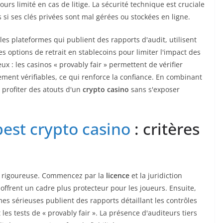
rs limité en cas de litige. La sécurité technique est cruciale
si ses clés privées sont mal gérées ou stockées en ligne.
 les plateformes qui publient des rapports d'audit, utilisent
s options de retrait en stablecoins pour limiter l'impact des
eux : les casinos « provably fair » permettent de vérifier
ement vérifiables, ce qui renforce la confiance. En combinant
 profiter des atouts d'un
crypto casino
sans s'exposer
best crypto casino
: critères
t rigoureuse. Commencez par la
licence
et la juridiction
offrent un cadre plus protecteur pour les joueurs. Ensuite,
es sérieuses publient des rapports détaillant les contrôles
es tests de « provably fair ». La présence d'auditeurs tiers