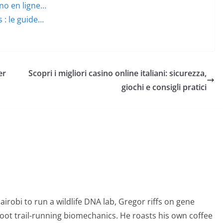
no en ligne…
 : le guide…
er
Scopri i migliori casino online italiani: sicurezza,
giochi e consigli pratici
obi to run a wildlife DNA lab, Gregor riffs on gene
foot trail-running biomechanics. He roasts his own coffee