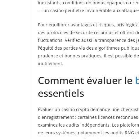
inexistants, conditions de bonus opaques ou recou
— un casino peut être invulnérable aux attaques 
Pour équilibrer avantages et risques, privilégiez
des protocoles de sécurité reconnus et offrent de
fluctuations. Vérifiez aussi la transparence des j
l'équité des parties via des algorithmes publiqu
prudence et bonnes pratiques, il est possible de
inutilement.
Comment évaluer le
essentiels
Évaluer un casino crypto demande une checklis
d'enregistrement : certaines licences reconnues 
examinez les audits indépendants. Les plateform
de leurs systèmes, notamment les audits RNG et l