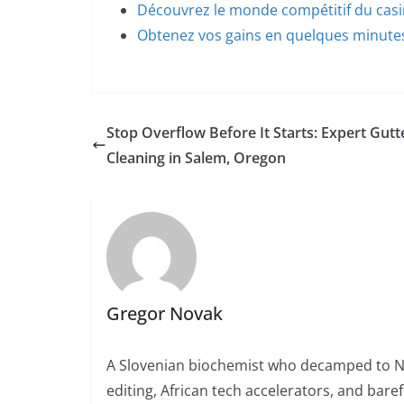
Découvrez le monde compétitif du casi
Obtenez vos gains en quelques minutes
Stop Overflow Before It Starts: Expert Gutt
Cleaning in Salem, Oregon
Gregor Novak
A Slovenian biochemist who decamped to Nair
editing, African tech accelerators, and bare