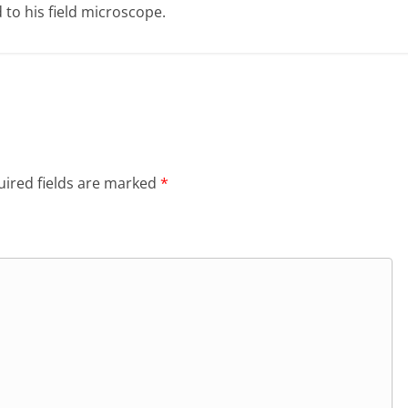
to his field microscope.
ired fields are marked
*