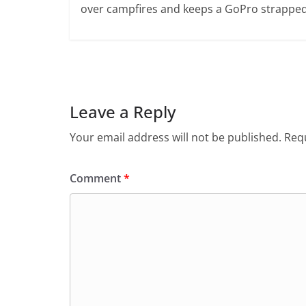
over campfires and keeps a GoPro strapped 
Leave a Reply
Your email address will not be published.
Requ
Comment
*