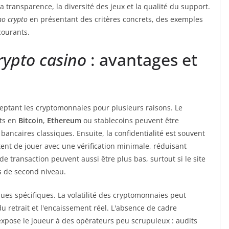
la transparence, la diversité des jeux et la qualité du support.
no crypto
en présentant des critères concrets, des exemples
courants.
rypto casino
: avantages et
ceptant les cryptomonnaies pour plusieurs raisons. Le
its en
Bitcoin
,
Ethereum
ou stablecoins peuvent être
caires classiques. Ensuite, la confidentialité est souvent
ent de jouer avec une vérification minimale, réduisant
de transaction peuvent aussi être plus bas, surtout si le site
s de second niveau.
ues spécifiques. La volatilité des cryptomonnaies peut
du retrait et l'encaissement réel. L'absence de cadre
 expose le joueur à des opérateurs peu scrupuleux : audits