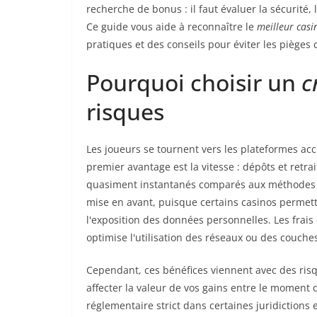
recherche de bonus : il faut évaluer la sécurité, 
Ce guide vous aide à reconnaître le
meilleur casi
pratiques et des conseils pour éviter les pièges 
Pourquoi choisir un
c
risques
Les joueurs se tournent vers les plateformes ac
premier avantage est la vitesse : dépôts et retra
quasiment instantanés comparés aux méthodes ban
mise en avant, puisque certains casinos permett
l'exposition des données personnelles. Les frais 
optimise l'utilisation des réseaux ou des couche
Cependant, ces bénéfices viennent avec des risq
affecter la valeur de vos gains entre le moment 
réglementaire strict dans certaines juridictions