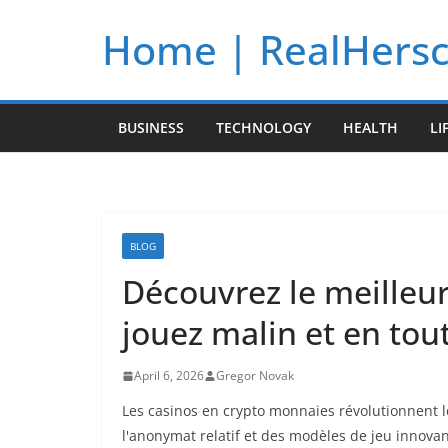
Skip
Home | RealHers
to
content
BUSINESS
TECHNOLOGY
HEALTH
LI
BLOG
Découvrez le meilleur
jouez malin et en tou
April 6, 2026
Gregor Novak
Les casinos en crypto monnaies révolutionnent le
l'anonymat relatif et des modèles de jeu innovan