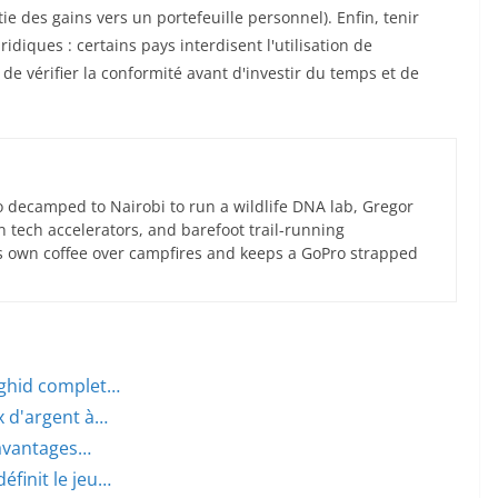
ie des gains vers un portefeuille personnel). Enfin, tenir
uridiques : certains pays interdisent l'utilisation de
 de vérifier la conformité avant d'investir du temps et de
 decamped to Nairobi to run a wildlife DNA lab, Gregor
an tech accelerators, and barefoot trail-running
s own coffee over campfires and keeps a GoPro strapped
: ghid complet…
ux d'argent à…
t avantages…
éfinit le jeu…