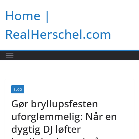
Skip
Home |
to
content
RealHerschel.com
BLOG
Gør bryllupsfesten
uforglemmelig: Når en
dygtig DJ løfter