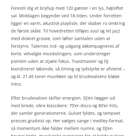
Forestil dig et bryllup med 120 gæster i en lys, højloftet
sal. Middagen begynder ved 18-tiden. Under forretten
ligger en varm, akustisk playliste, der skaber ro omkring
de første skåle. Til hovedretten tilføjes soul og let jazz
med diskret groove, som løfter samtalen uden at
forstyrre. Talernes ind- og udgang akkompagneres af
korte, velvalgte musikstingers, som understreger
pointen uden at stjæle fokus. Toastmaster og DJ
koordinerer løbende, så timing og lydstyrke er afstemt –
og kl. 21.45 toner musikken op til brudevalsens bløde
intro.
Efter brudevalsen skifter energien. DJ’en lægger ud
med brede, sikre klassikere: 70’er-disco og 80’er-hits,
der samler generationerne. Gulvet fyldes, og tempoet
presses gradvist op. Her vælges sange i medley-format,
så momentum ikke falder mellem numre, og DJ’en
bruger korte, musikalske overgange for at holde pulsen.