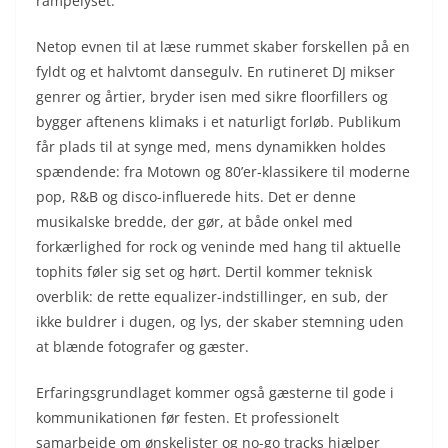
rampelyset.
Netop evnen til at læse rummet skaber forskellen på en
fyldt og et halvtomt dansegulv. En rutineret DJ mikser
genrer og årtier, bryder isen med sikre floorfillers og
bygger aftenens klimaks i et naturligt forløb. Publikum
får plads til at synge med, mens dynamikken holdes
spændende: fra Motown og 80’er-klassikere til moderne
pop, R&B og disco-influerede hits. Det er denne
musikalske bredde, der gør, at både onkel med
forkærlighed for rock og veninde med hang til aktuelle
tophits føler sig set og hørt. Dertil kommer teknisk
overblik: de rette equalizer-indstillinger, en sub, der
ikke buldrer i dugen, og lys, der skaber stemning uden
at blænde fotografer og gæster.
Erfaringsgrundlaget kommer også gæsterne til gode i
kommunikationen før festen. Et professionelt
samarbejde om ønskelister og no-go tracks hjælper