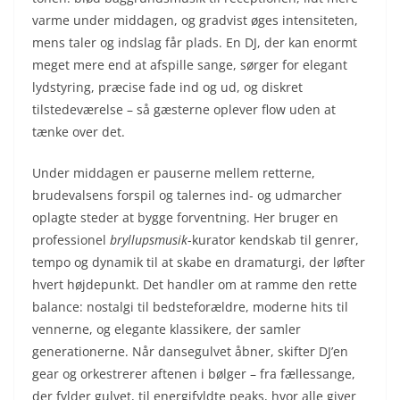
varme under middagen, og gradvist øges intensiteten,
mens taler og indslag får plads. En DJ, der kan enormt
meget mere end at afspille sange, sørger for elegant
lydstyring, præcise fade ind og ud, og diskret
tilstedeværelse – så gæsterne oplever flow uden at
tænke over det.
Under middagen er pauserne mellem retterne,
brudevalsens forspil og talernes ind- og udmarcher
oplagte steder at bygge forventning. Her bruger en
professionel
bryllupsmusik
-kurator kendskab til genrer,
tempo og dynamik til at skabe en dramaturgi, der løfter
hvert højdepunkt. Det handler om at ramme den rette
balance: nostalgi til bedsteforældre, moderne hits til
vennerne, og elegante klassikere, der samler
generationerne. Når dansegulvet åbner, skifter DJ’en
gear og orkestrerer aftenen i bølger – fra fællessange,
der fylder gulvet, til energifyldte peaks, hvor alle giver