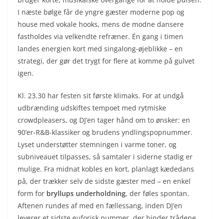
I næste bølge får de yngre gæster moderne pop og
house med vokale hooks, mens de modne dansere
fastholdes via velkendte refræner. Én gang i timen
landes energien kort med singalong-øjeblikke – en
strategi, der gør det trygt for flere at komme på gulvet
igen.
Kl. 23.30 har festen sit første klimaks. For at undgå
udbrænding udskiftes tempoet med rytmiske
crowdpleasers, og DJ’en tager hånd om to ønsker: en
90’er-R&B-klassiker og brudens yndlingspopnummer.
Lyset understøtter stemningen i varme toner, og
subniveauet tilpasses, så samtaler i siderne stadig er
mulige. Fra midnat kobles en kort, planlagt kædedans
på, der trækker selv de sidste gæster med – en enkel
form for
bryllups underholdning
, der føles spontan.
Aftenen rundes af med en fællessang, inden DJ’en
leverer et sidste euforisk nummer, der binder trådene