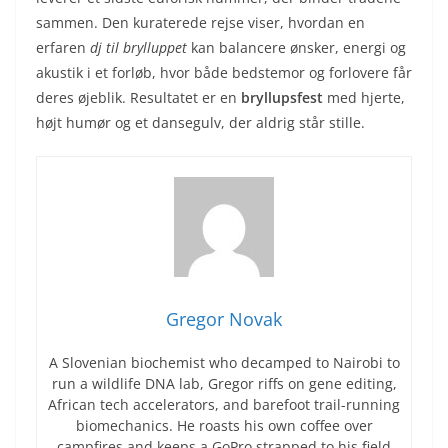
sammen. Den kuraterede rejse viser, hvordan en
erfaren
dj til brylluppet
kan balancere ønsker, energi og
akustik i et forløb, hvor både bedstemor og forlovere får
deres øjeblik. Resultatet er en
bryllupsfest
med hjerte,
højt humør og et dansegulv, der aldrig står stille.
Gregor Novak
A Slovenian biochemist who decamped to Nairobi to
run a wildlife DNA lab, Gregor riffs on gene editing,
African tech accelerators, and barefoot trail-running
biomechanics. He roasts his own coffee over
campfires and keeps a GoPro strapped to his field