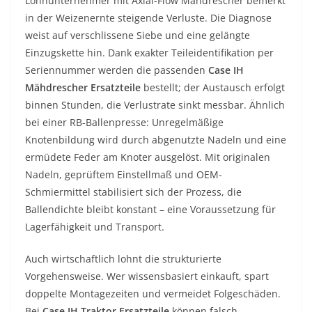
Lohnunternehmer mit Axial-Flow Mähdrescher bemerkt
in der Weizenernte steigende Verluste. Die Diagnose
weist auf verschlissene Siebe und eine gelängte
Einzugskette hin. Dank exakter Teileidentifikation per
Seriennummer werden die passenden
Case IH
Mähdrescher Ersatzteile
bestellt; der Austausch erfolgt
binnen Stunden, die Verlustrate sinkt messbar. Ähnlich
bei einer RB-Ballenpresse: Unregelmäßige
Knotenbildung wird durch abgenutzte Nadeln und eine
ermüdete Feder am Knoter ausgelöst. Mit originalen
Nadeln, geprüftem Einstellmaß und OEM-
Schmiermittel stabilisiert sich der Prozess, die
Ballendichte bleibt konstant – eine Voraussetzung für
Lagerfähigkeit und Transport.
Auch wirtschaftlich lohnt die strukturierte
Vorgehensweise. Wer wissensbasiert einkauft, spart
doppelte Montagezeiten und vermeidet Folgeschäden.
Bei
Case IH Traktor Ersatzteile
können falsch