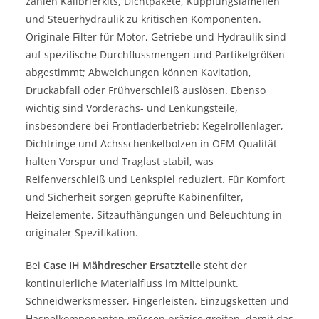
zählen Kalibrierkits, Dichtpakete, Kupplungslamellen
und Steuerhydraulik zu kritischen Komponenten.
Originale Filter für Motor, Getriebe und Hydraulik sind
auf spezifische Durchflussmengen und Partikelgrößen
abgestimmt; Abweichungen können Kavitation,
Druckabfall oder Frühverschleiß auslösen. Ebenso
wichtig sind Vorderachs- und Lenkungsteile,
insbesondere bei Frontladerbetrieb: Kegelrollenlager,
Dichtringe und Achsschenkelbolzen in OEM-Qualität
halten Vorspur und Traglast stabil, was
Reifenverschleiß und Lenkspiel reduziert. Für Komfort
und Sicherheit sorgen geprüfte Kabinenfilter,
Heizelemente, Sitzaufhängungen und Beleuchtung in
originaler Spezifikation.
Bei
Case IH Mähdrescher Ersatzteile
steht der
kontinuierliche Materialfluss im Mittelpunkt.
Schneidwerksmesser, Fingerleisten, Einzugsketten und
Haspelkomponenten müssen präzise greifen, damit das