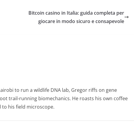
Bitcoin casino in Italia: guida completa per
giocare in modo sicuro e consapevole
obi to run a wildlife DNA lab, Gregor riffs on gene
foot trail-running biomechanics. He roasts his own coffee
to his field microscope.