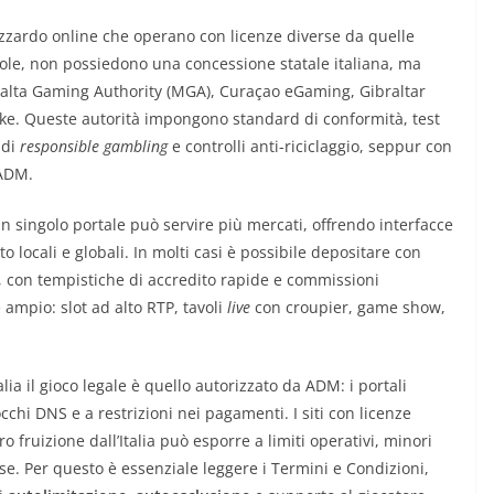
zzardo online che operano con licenze diverse da quelle
arole, non possiedono una concessione statale italiana, ma
 Malta Gaming Authority (MGA), Curaçao eGaming, Gibraltar
e. Queste autorità impongono standard di conformità, test
 di
responsible gambling
e controlli anti-riciclaggio, seppur con
 ADM.
n singolo portale può servire più mercati, offrendo interfacce
 locali e globali. In molti casi è possibile depositare con
, con tempistiche di accredito rapide e commissioni
 ampio: slot ad alto RTP, tavoli
live
con croupier, game show,
lia il gioco legale è quello autorizzato da ADM: i portali
chi DNS e a restrizioni nei pagamenti. I siti con licenze
ro fruizione dall’Italia può esporre a limiti operativi, minori
se. Per questo è essenziale leggere i Termini e Condizioni,