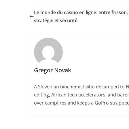
Le monde du casino en ligne: entre frisson,
stratégie et sécurité
Gregor Novak
A Slovenian biochemist who decamped to Nair
editing, African tech accelerators, and bare
over campfires and keeps a GoPro strapped 