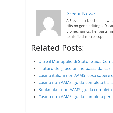
Gregor Novak
A Slovenian biochemist who
riffs on gene editing, Afric
biomechanics. He roasts hi
to his field microscope.
Related Posts:
Oltre il Monopolio di Stato: Guida Compl
Il futuro del gioco online passa dai ca
Casino italiani non AAMS: cosa sapere 
Casino non AAMS: guida completa tra…
Bookmaker non AAMS: guida completa 
Casino non AAMS: guida completa per 