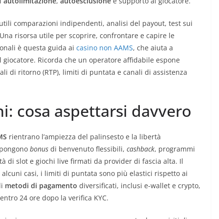
di
autolimitazione
,
autoesclusione
e supporto al giocatore.
 utili comparazioni indipendenti, analisi del payout, test sui
Una risorsa utile per scoprire, confrontare e capire le
ionali è questa guida ai
casino non AAMS
, che aiuta a
l giocatore. Ricorda che un operatore affidabile espone
i di ritorno (RTP), limiti di puntata e canali di assistenza
chi: cosa aspettarsi davvero
MS
rientrano l’ampiezza del palinsesto e la libertà
ropongono
bonus
di benvenuto flessibili,
cashback
, programmi
 di slot e giochi live firmati da provider di fascia alta. Il
lcuni casi, i limiti di puntata sono più elastici rispetto ai
di
metodi di pagamento
diversificati, inclusi e-wallet e crypto,
entro 24 ore dopo la verifica KYC.