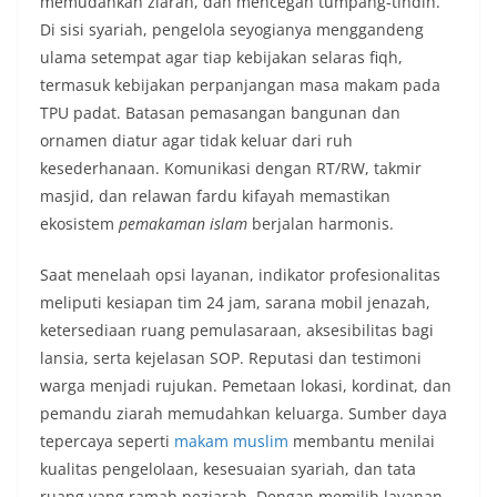
memudahkan ziarah, dan mencegah tumpang-tindih.
Di sisi syariah, pengelola seyogianya menggandeng
ulama setempat agar tiap kebijakan selaras fiqh,
termasuk kebijakan perpanjangan masa makam pada
TPU padat. Batasan pemasangan bangunan dan
ornamen diatur agar tidak keluar dari ruh
kesederhanaan. Komunikasi dengan RT/RW, takmir
masjid, dan relawan fardu kifayah memastikan
ekosistem
pemakaman islam
berjalan harmonis.
Saat menelaah opsi layanan, indikator profesionalitas
meliputi kesiapan tim 24 jam, sarana mobil jenazah,
ketersediaan ruang pemulasaraan, aksesibilitas bagi
lansia, serta kejelasan SOP. Reputasi dan testimoni
warga menjadi rujukan. Pemetaan lokasi, kordinat, dan
pemandu ziarah memudahkan keluarga. Sumber daya
tepercaya seperti
makam muslim
membantu menilai
kualitas pengelolaan, kesesuaian syariah, dan tata
ruang yang ramah peziarah. Dengan memilih layanan