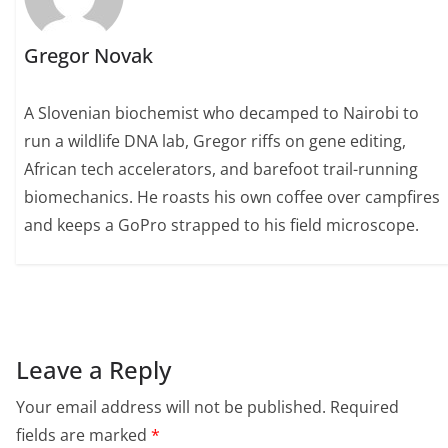
Gregor Novak
A Slovenian biochemist who decamped to Nairobi to
run a wildlife DNA lab, Gregor riffs on gene editing,
African tech accelerators, and barefoot trail-running
biomechanics. He roasts his own coffee over campfires
and keeps a GoPro strapped to his field microscope.
Leave a Reply
Your email address will not be published.
Required
fields are marked
*