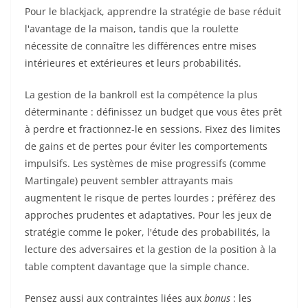
Pour le blackjack, apprendre la stratégie de base réduit
l'avantage de la maison, tandis que la roulette
nécessite de connaître les différences entre mises
intérieures et extérieures et leurs probabilités.
La gestion de la bankroll est la compétence la plus
déterminante : définissez un budget que vous êtes prêt
à perdre et fractionnez-le en sessions. Fixez des limites
de gains et de pertes pour éviter les comportements
impulsifs. Les systèmes de mise progressifs (comme
Martingale) peuvent sembler attrayants mais
augmentent le risque de pertes lourdes ; préférez des
approches prudentes et adaptatives. Pour les jeux de
stratégie comme le poker, l'étude des probabilités, la
lecture des adversaires et la gestion de la position à la
table comptent davantage que la simple chance.
Pensez aussi aux contraintes liées aux
bonus
: les