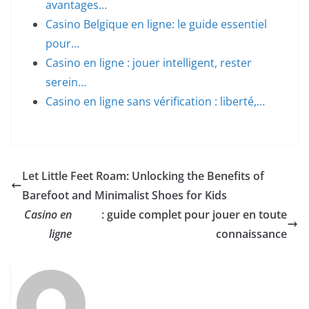
avantages…
Casino Belgique en ligne: le guide essentiel
pour…
Casino en ligne : jouer intelligent, rester
serein…
Casino en ligne sans vérification : liberté,…
Let Little Feet Roam: Unlocking the Benefits of
Barefoot and Minimalist Shoes for Kids
Casino en
: guide complet pour jouer en toute
ligne
connaissance