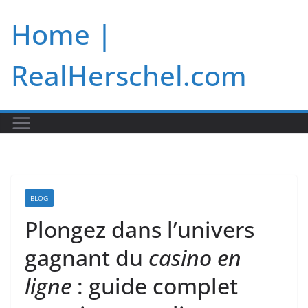
Skip
Home |
to
content
RealHerschel.com
BLOG
Plongez dans l’univers
gagnant du
casino en
ligne
: guide complet