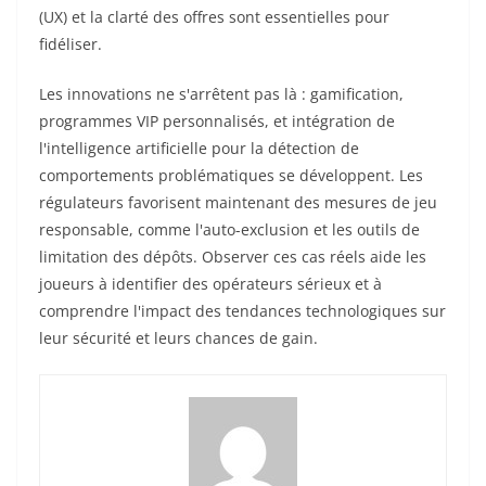
(UX) et la clarté des offres sont essentielles pour
fidéliser.
Les innovations ne s'arrêtent pas là : gamification,
programmes VIP personnalisés, et intégration de
l'intelligence artificielle pour la détection de
comportements problématiques se développent. Les
régulateurs favorisent maintenant des mesures de jeu
responsable, comme l'auto-exclusion et les outils de
limitation des dépôts. Observer ces cas réels aide les
joueurs à identifier des opérateurs sérieux et à
comprendre l'impact des tendances technologiques sur
leur sécurité et leurs chances de gain.