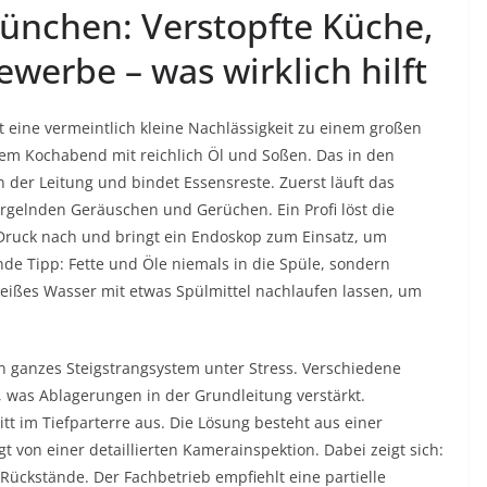
München: Verstopfte Küche,
werbe – was wirklich hilft
 eine vermeintlich kleine Nachlässigkeit zu einem großen
em Kochabend mit reichlich Öl und Soßen. Das in den
in der Leitung und bindet Essensreste. Zuerst läuft das
gelnden Geräuschen und Gerüchen. Ein Profi löst die
Druck nach und bringt ein Endoskop zum Einsatz, um
de Tipp: Fette und Öle niemals in die Spüle, sondern
heißes Wasser mit etwas Spülmittel nachlaufen lassen, um
n ganzes Steigstrangsystem unter Stress. Verschiedene
 was Ablagerungen in der Grundleitung verstärkt.
tt im Tiefparterre aus. Die Lösung besteht aus einer
t von einer detaillierten Kamerainspektion. Dabei zeigt sich:
Rückstände. Der Fachbetrieb empfiehlt eine partielle