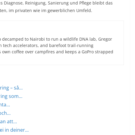
 Diagnose, Reinigung, Sanierung und Pflege bleibt das
uten, im privaten wie im gewerblichen Umfeld.
 decamped to Nairobi to run a wildlife DNA lab, Gregor
an tech accelerators, and barefoot trail-running
s own coffee over campfires and keeps a GoPro strapped
ring – så…
öring som…
enta…
 och…
utan att…
ei in deiner…