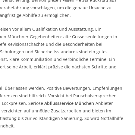
 Versicherung. Bei komplexen Fällen – etwa Rückstau aus
amerabefahrung vorschlagen, um die genaue Ursache zu
langfristige Abhilfe zu ermöglichen.
isen vor allem Qualifikation und Ausstattung. Ein
chen Münchner Gegebenheiten: alte Gusseisenleitungen in
iefe Revisionsschächte und die Besonderheiten bei
 Schulungen und Sicherheitsstandards sind ein gutes
nst, klare Kommunikation und verbindliche Termine. Ein
t seine Arbeit, erklärt präzise die nächsten Schritte und
ufall überlassen werden. Positive Bewertungen, Empfehlungen
erenzen sind hilfreich. Vorsicht bei Pauschalversprechen
 Lockpreisen. Seriöse
Abflussservice München
-Anbieter
k, verzichten auf unnötige Zusatzarbeiten und bieten im
lastung bis zur vollständigen Sanierung. So wird Notfallhilfe
undheit.