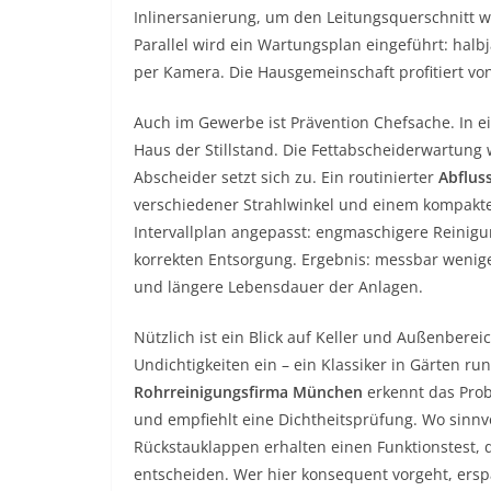
Inlinersanierung, um den Leitungsquerschnitt 
Parallel wird ein Wartungsplan eingeführt: halb
per Kamera. Die Hausgemeinschaft profitiert vo
Auch im Gewerbe ist Prävention Chefsache. In e
Haus der Stillstand. Die Fettabscheiderwartung 
Abscheider setzt sich zu. Ein routinierter
Abflus
verschiedener Strahlwinkel und einem kompak
Intervallplan angepasst: engmaschigere Reinigu
korrekten Entsorgung. Ergebnis: messbar wenig
und längere Lebensdauer der Anlagen.
Nützlich ist ein Blick auf Keller und Außenbere
Undichtigkeiten ein – ein Klassiker in Gärten r
Rohrreinigungsfirma München
erkennt das Prob
und empfiehlt eine Dichtheitsprüfung. Wo sinnvol
Rückstauklappen erhalten einen Funktionstest,
entscheiden. Wer hier konsequent vorgeht, ersp