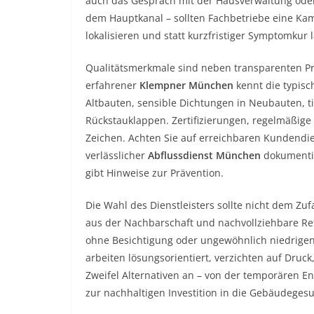
auch das Gespräch mit der Hausverwaltung oder
dem Hauptkanal – sollten Fachbetriebe eine K
lokalisieren und statt kurzfristiger Symptomkur 
Qualitätsmerkmale sind neben transparenten Pre
erfahrener
Klempner München
kennt die typis
Altbauten, sensible Dichtungen in Neubauten, t
Rückstauklappen. Zertifizierungen, regelmäßige
Zeichen. Achten Sie auf erreichbaren Kundendie
verlässlicher
Abflussdienst München
dokumentier
gibt Hinweise zur Prävention.
Die Wahl des Dienstleisters sollte nicht dem Z
aus der Nachbarschaft und nachvollziehbare Ref
ohne Besichtigung oder ungewöhnlich niedrigen
arbeiten lösungsorientiert, verzichten auf Druc
Zweifel Alternativen an – von der temporären Ent
zur nachhaltigen Investition in die Gebäudeges