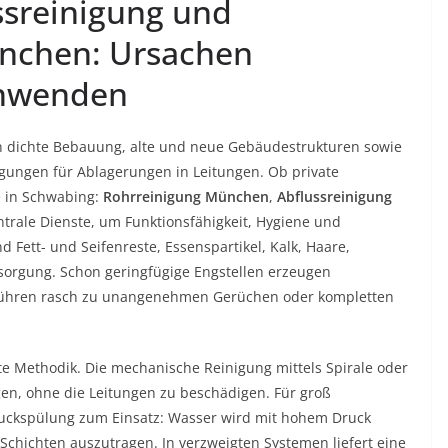
ssreinigung und
ünchen: Ursachen
anwenden
n dichte Bebauung, alte und neue Gebäudestrukturen sowie
gungen für Ablagerungen in Leitungen. Ob private
 in Schwabing:
Rohrreinigung München
,
Abflussreinigung
trale Dienste, um Funktionsfähigkeit, Hygiene und
d Fett- und Seifenreste, Essenspartikel, Kalk, Haare,
rgung. Schon geringfügige Engstellen erzeugen
führen rasch zu unangenehmen Gerüchen oder kompletten
e Methodik. Die mechanische Reinigung mittels Spirale oder
gen, ohne die Leitungen zu beschädigen. Für groß
ruckspülung zum Einsatz: Wasser wird mit hohem Druck
Schichten auszutragen. In verzweigten Systemen liefert eine