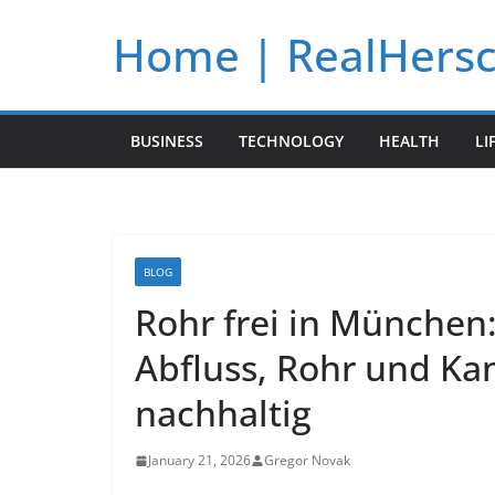
Skip
Home | RealHers
to
content
BUSINESS
TECHNOLOGY
HEALTH
LI
BLOG
Rohr frei in München:
Abfluss, Rohr und Kan
nachhaltig
January 21, 2026
Gregor Novak