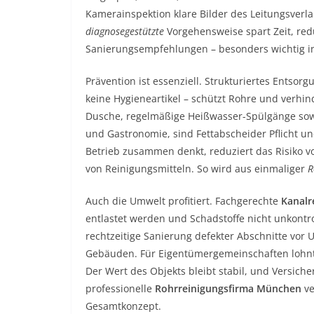
Kamerainspektion klare Bilder des Leitungsverla
diagnosegestützte
Vorgehensweise spart Zeit, red
Sanierungsempfehlungen – besonders wichtig in
Prävention ist essenziell. Strukturiertes Entsorg
keine Hygieneartikel – schützt Rohre und verhi
Dusche, regelmäßige Heißwasser-Spülgänge sow
und Gastronomie, sind Fettabscheider Pflicht u
Betrieb zusammen denkt, reduziert das Risiko 
von Reinigungsmitteln. So wird aus einmaliger
R
Auch die Umwelt profitiert. Fachgerechte
Kanalr
entlastet werden und Schadstoffe nicht unkontrol
rechtzeitige Sanierung defekter Abschnitte vor
Gebäuden. Für Eigentümergemeinschaften lohnt 
Der Wert des Objekts bleibt stabil, und Versich
professionelle
Rohrreinigungsfirma München
ve
Gesamtkonzept.