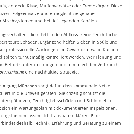
ufs, entdeckt Risse, Muffenversätze oder Fremdkörper. Diese
uziert Folgeeinsätze und ermöglicht zielgenaue
 Mischsystemen und bei tief liegenden Kanälen.
ungsverhalten – kein Fett in den Abfluss, keine Feuchttücher,
ndert teure Schäden. Ergänzend helfen Sieben in Spüle und
ie professionelle Wartungen. Im Gewerbe, etwa in Küchen
nd sollten turnusmäßig kontrolliert werden. Wer Planung und
von Betriebsunterbrechungen und minimiert den Verbrauch
ohrreinigung
eine nachhaltige Strategie.
einigung München
sorgt dafür, dass kommunale Netze
liert in die Umwelt geraten. Gleichzeitig schützt die
 Unterspülungen, Feuchtigkeitsschäden und Schimmel in
sich ein Wartungsplan mit dokumentierten Inspektionen.
erungsthemen lassen sich transparent klären. Eine
rbindet deshalb Technik, Erfahrung und Beratung zu einem