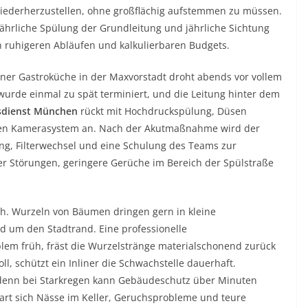
wiederherzustellen, ohne großflächig aufstemmen zu müssen.
jährliche Spülung der Grundleitung und jährliche Sichtung
n ruhigeren Abläufen und kalkulierbaren Budgets.
iner Gastroküche in der Maxvorstadt droht abends vor vollem
wurde einmal zu spät terminiert, und die Leitung hinter dem
sdienst München
rückt mit Hochdruckspülung, Düsen
ten Kamerasystem an. Nach der Akutmaßnahme wird der
ng, Filterwechsel und eine Schulung des Teams zur
er Störungen, geringere Gerüche im Bereich der Spülstraße
ich. Wurzeln von Bäumen dringen gern in kleine
und um den Stadtrand. Eine professionelle
lem früh, fräst die Wurzelstränge materialschonend zurück
l, schützt ein Inliner die Schwachstelle dauerhaft.
 denn bei Starkregen kann Gebäudeschutz über Minuten
art sich Nässe im Keller, Geruchsprobleme und teure