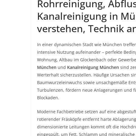
Rohrreinigung, Abflu
Kanalreinigung in M
verstehen, Technik 
In einer dynamischen Stadt wie München treffe
intensive Nutzung aufeinander – perfekte Bedin
Wohnung, Altbau im Glockenbach oder Gewerbe
München
und
Kanalreinigung München
sind zen
Werterhalt sicherzustellen. Häufige Ursachen sin
Baumwurzeleinwuchs sowie unsachgemäße Entso
Turbulenzen, fördern neue Anlagerungen und 
Blockaden.
Moderne Fachbetriebe setzen auf eine abgestuft
rotierender Fräsköpfe entfernt harte Ablagerun
dimensionierte Leitungen kommt oft die Hochd
eingespült, um Fett, Schlamm und mineralische 