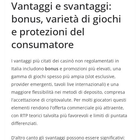
Vantaggi e svantaggi:
bonus, varietà di giochi
e protezioni del
consumatore
I vantaggi più citati dei casinò non regolamentati in
Italia includono
bonus
e promozioni più elevati, una
gamma di giochi spesso più ampia (slot esclusive,
provider emergenti, tavoli live internazionali) e una
maggiore flessibilità nei metodi di deposito, compresa
l'accettazione di criptovalute. Per molti giocatori questi
elementi rendono l'offerta commerciale più attraente,
con RTP teorici talvolta più favorevoli e limiti di puntata
differenziati.
D'altro canto gli svantaggi possono essere significativi: