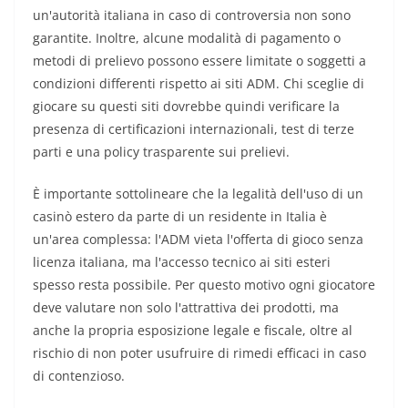
un'autorità italiana in caso di controversia non sono
garantite. Inoltre, alcune modalità di pagamento o
metodi di prelievo possono essere limitate o soggetti a
condizioni differenti rispetto ai siti ADM. Chi sceglie di
giocare su questi siti dovrebbe quindi verificare la
presenza di certificazioni internazionali, test di terze
parti e una policy trasparente sui prelievi.
È importante sottolineare che la legalità dell'uso di un
casinò estero da parte di un residente in Italia è
un'area complessa: l'ADM vieta l'offerta di gioco senza
licenza italiana, ma l'accesso tecnico ai siti esteri
spesso resta possibile. Per questo motivo ogni giocatore
deve valutare non solo l'attrattiva dei prodotti, ma
anche la propria esposizione legale e fiscale, oltre al
rischio di non poter usufruire di rimedi efficaci in caso
di contenzioso.