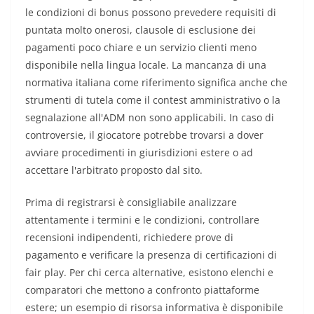
le condizioni di bonus possono prevedere requisiti di
puntata molto onerosi, clausole di esclusione dei
pagamenti poco chiare e un servizio clienti meno
disponibile nella lingua locale. La mancanza di una
normativa italiana come riferimento significa anche che
strumenti di tutela come il contest amministrativo o la
segnalazione all'ADM non sono applicabili. In caso di
controversie, il giocatore potrebbe trovarsi a dover
avviare procedimenti in giurisdizioni estere o ad
accettare l'arbitrato proposto dal sito.
Prima di registrarsi è consigliabile analizzare
attentamente i termini e le condizioni, controllare
recensioni indipendenti, richiedere prove di
pagamento e verificare la presenza di certificazioni di
fair play. Per chi cerca alternative, esistono elenchi e
comparatori che mettono a confronto piattaforme
estere; un esempio di risorsa informativa è disponibile