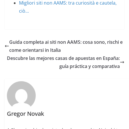
Migliori siti non AAMS: tra curiosità e cautela,
ciò…
Guida completa ai siti non AAMS: cosa sono, rischi e
come orientarsi in Italia
Descubre las mejores casas de apuestas en España:
guía práctica y comparativa
Gregor Novak