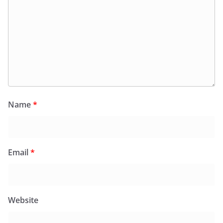
Name
*
Email
*
Website