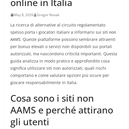
online in Italia
May 8, 2026
Gregor Novak
La ricerca di alternative al circuito regolamentato
spesso porta i giocatori italiani a informarsi sui
siti non
AAMS
. Queste piattaforme possono sembrare attraenti
per bonus elevati o servizi non disponibili sui portali
autorizzati, ma nascondono criticità importanti. Questa
guida analizza in modo pratico e approfondito cosa
significa utilizzare siti non autorizzati, quali rischi
comportano e come valutare opzioni più sicure per
giocare responsabilmente in Italia.
Cosa sono i siti non
AAMS e perché attirano
gli utenti