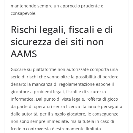
mantenendo sempre un approccio prudente e
consapevole.
Rischi legali, fiscali e di
sicurezza dei siti non
AAMS
Giocare su piattaforme non autorizzate comporta una
serie di rischi che vanno oltre la possibilità di perdere
denaro: la mancanza di regolamentazione espone il
giocatore a problemi legali, fiscali e di sicurezza
informatica. Dal punto di vista legale, l’offerta di gioco
da parte di operatori senza licenza italiana è perseguita
dalle autorità; per il singolo giocatore, le conseguenze
non sono sempre immediate, ma la tutela in caso di
frode o controversia è estremamente limitata.