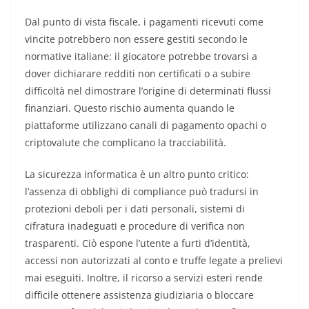
Dal punto di vista fiscale, i pagamenti ricevuti come
vincite potrebbero non essere gestiti secondo le
normative italiane: il giocatore potrebbe trovarsi a
dover dichiarare redditi non certificati o a subire
difficoltà nel dimostrare l’origine di determinati flussi
finanziari. Questo rischio aumenta quando le
piattaforme utilizzano canali di pagamento opachi o
criptovalute che complicano la tracciabilità.
La sicurezza informatica è un altro punto critico:
l’assenza di obblighi di compliance può tradursi in
protezioni deboli per i dati personali, sistemi di
cifratura inadeguati e procedure di verifica non
trasparenti. Ciò espone l’utente a furti d’identità,
accessi non autorizzati al conto e truffe legate a prelievi
mai eseguiti. Inoltre, il ricorso a servizi esteri rende
difficile ottenere assistenza giudiziaria o bloccare