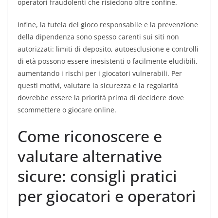
operatori fraudolenti che risiedono oltre confine.
Infine, la tutela del gioco responsabile e la prevenzione
della dipendenza sono spesso carenti sui siti non
autorizzati: limiti di deposito, autoesclusione e controlli
di età possono essere inesistenti o facilmente eludibili,
aumentando i rischi per i giocatori vulnerabili. Per
questi motivi, valutare la sicurezza e la regolarità
dovrebbe essere la priorità prima di decidere dove
scommettere o giocare online.
Come riconoscere e
valutare alternative
sicure: consigli pratici
per giocatori e operatori