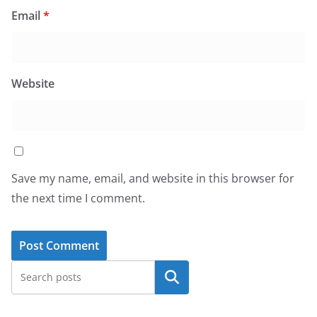
Email
*
Website
Save my name, email, and website in this browser for
the next time I comment.
Search