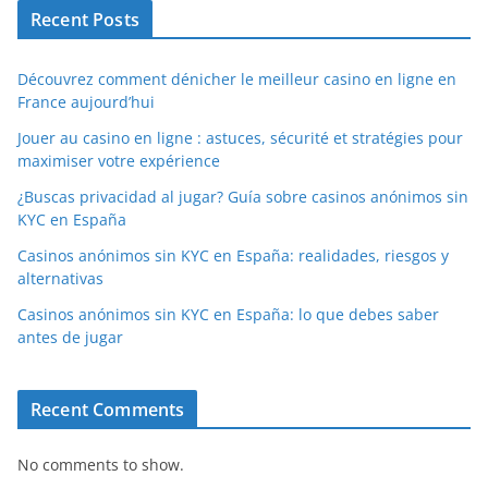
Recent Posts
Découvrez comment dénicher le meilleur casino en ligne en
France aujourd’hui
Jouer au casino en ligne : astuces, sécurité et stratégies pour
maximiser votre expérience
¿Buscas privacidad al jugar? Guía sobre casinos anónimos sin
KYC en España
Casinos anónimos sin KYC en España: realidades, riesgos y
alternativas
Casinos anónimos sin KYC en España: lo que debes saber
antes de jugar
Recent Comments
No comments to show.