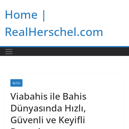
Skip
Home |
to
content
RealHerschel.com
BLOG
Viabahis ile Bahis
Dünyasında Hızlı,
Güvenli ve Keyifli