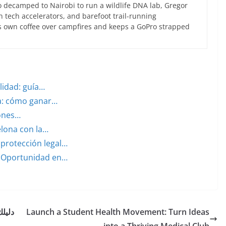
 decamped to Nairobi to run a wildlife DNA lab, Gregor
an tech accelerators, and barefoot trail-running
s own coffee over campfires and keeps a GoPro strapped
lidad: guía…
na: cómo ganar…
iones…
elona con la…
protección legal…
a Oportunidad en…
Launch a Student Health Movement: Turn Ideas