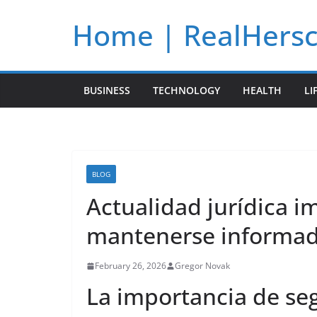
Skip
Home | RealHers
to
content
BUSINESS
TECHNOLOGY
HEALTH
LI
BLOG
Actualidad jurídica i
mantenerse informado
February 26, 2026
Gregor Novak
La importancia de seg