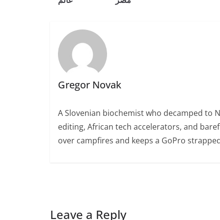
مصر
عالم
Gregor Novak
A Slovenian biochemist who decamped to Nair
editing, African tech accelerators, and bare
over campfires and keeps a GoPro strapped 
Leave a Reply