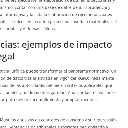
súmenes ejecutivos, la elaboración de bulletins sectoriales y
simismo, contar con una base de datos de jurisprudencia y
a informativa y facilita la elaboración de recomendaciones
lisis críticos en la rutina profesional ayuda a materializar el
resariales y defensas sólidas.
ncias: ejemplos de impacto
egal
oticia jurídica puede transformar el panorama normativo. Un
ión de datos tras la entrada en vigor del RGPD: inicialmente
uías de las autoridades definieron criterios aplicables que
nacionales y medidas de seguridad. Analizar las resoluciones
icar patrones de incumplimiento y adoptar medidas
e cláusulas abusivas en contratos de consumo y su repercusión
nca. Sentencias de tribunales superiores han obligado a