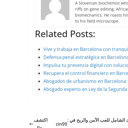
A Slovenian biochemist who
riffs on gene editing, Afric
biomechanics. He roasts hi
to his field microscope.
Related Posts:
Vive y trabaja en Barcelona con tranqui
Defensa penal estratégica en Barcelo
Impulsa tu presencia digital con soluc
Recupera el control financiero en Barc
Abogados de urbanismo en Barcelona: 
Abogado experto en Ley de la Segund
: دليلك الشامل للعب الآمن والربح في
اكتشف
zin99