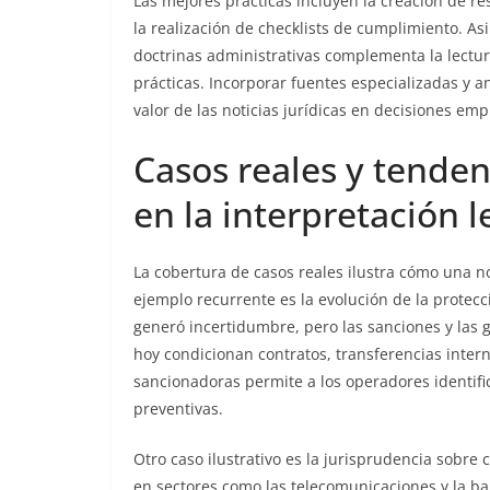
Las mejores prácticas incluyen la creación de re
la realización de checklists de cumplimiento. A
doctrinas administrativas complementa la lectur
prácticas. Incorporar fuentes especializadas y aná
valor de las noticias jurídicas en decisiones emp
Casos reales y tende
en la interpretación l
La cobertura de casos reales ilustra cómo una n
ejemplo recurrente es la evolución de la protecc
generó incertidumbre, pero las sanciones y las g
hoy condicionan contratos, transferencias inter
sancionadoras permite a los operadores identif
preventivas.
Otro caso ilustrativo es la jurisprudencia sobr
en sectores como las telecomunicaciones y la ba