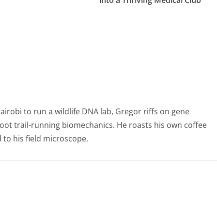
into a Thriving Medical Club
obi to run a wildlife DNA lab, Gregor riffs on gene
foot trail-running biomechanics. He roasts his own coffee
to his field microscope.